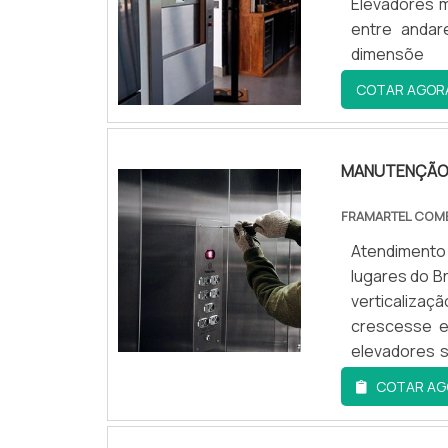
Elevadores m
entre andar
dimensõe
COTAR AGOR
MANUTENÇÃO 
FRAMARTEL COME
Atendimento
lugares do B
verticaliza
crescesse e
elevadores 
MUITO SOLICI
COTAR AG
elevadores s
por dia.