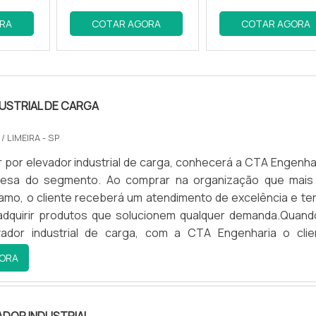
RA
COTAR AGORA
COTAR AGORA
speção completa para identificar possíveis problemas e á
USTRIAL DE CARGA
s um plano de manutenção personalizado que atende
.
A
/ LIMEIRA - SP
por elevador industrial de carga, conhecerá a CTA Engenhar
esa do segmento. Ao comprar na organização que mais
amo, o cliente receberá um atendimento de excelência e ter
onais experientes, garantindo que todos os componentes 
 adquirir produtos que solucionem qualquer demanda.Quand
es.
ador industrial de carga, com a CTA Engenharia o clie
assertividade e comprometimento com o resultado final.M
ORA
ADOR INDUSTRIAL DE CARGAA CTA Engenharia objetiva 
produzir uma estrutura aos clientes com escritório de a
ada
nde são realizadas as atividades e equipamentos de últ