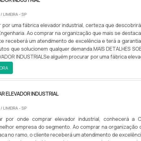
ADOR INDUSTRIAL
o isso para oferecer elevador industrial de carga com ót
á muitas maneiras eficientes de uma companhia demonst
A
/ LIMEIRA - SP
a, excelência e destaque em sua área de atuação. A 
nte
por uma fábrica elevador industrial, certeza que descobrirá
se mostra referência por ter: Colaboradores eficient
Engenharia. Ao comprar na organização que mais se destaca
o personalizado; Investimento constante em tecnolog
levadores
.
nte receberá um atendimento de excelência e terá a garantia
trole de qualidade.Sem trocar o foco sobre elevador industr
odutos que solucionem qualquer demanda.MAIS DETALHES SO
ve-se descartar empresas que não tenham produtos e servi
VADOR INDUSTRIALSe alguém procurar por uma fábrica eleva
alidade e proteção, detalhes primordiais que são deixados
inovadora, se depara com a CTA Engenharia. Com grande kn
tas empresas que não focam na fidelização do cliente.Isso tu
ORA
tado melhorias significativas na operação de seus elevado
em elevador de carga hidraulico e transportador esteira
la qual a CTA Engenharia é uma empresa que preza p
fícios, garantindo que cada elevador atenda às normas
ompanhia garante o que há de melhor na atualidade.Ainda foc
uando tratamos do segmento de equipamentos industriais p
 em fábrica elevador industrial, deve-se ter a exatidão em o
o de materiais. O foco é oferecer a satisfação da vend
R ELEVADOR INDUSTRIAL
as que prezam por produtos e serviços que tenham ót
al, com foco total na qualidade.QUALIDADE COMPROVADA
 excelente custo-benefício, pontos importantes que ficam
mente na CTA Engenharia existe o que há de melhor
A
/ LIMEIRA - SP
nejamento de empresas que visam apenas o lucro, deixand
s industriais para movimentação de materiais. É possí
ra como gerenciamos a manutenção dos nossos elevadores
 por onde comprar elevador industrial, conhecerá a 
outros fatores.É importante lembrar que o produto deve sem
a grande variedade no portfólio, como esteira modular intral
cada." - Cliente Satisfeito
 melhor empresa do segmento. Ao comprar na organização 
do com companhias especializadas no segmento. Esse tipo
r esteira de correia com ótima qualidade e assertividade.Co
aca no ramo, o cliente receberá um atendimento de excelênci
a a garantir a qualidade e durabilidade dos materiais, além
trazer a satisfação a todos os clientes, a empresa entende 