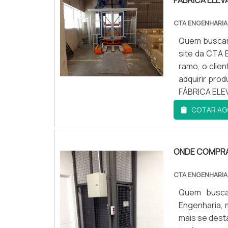
FÁBRICA ELEV
geração, tud
qualidade.H
Atendimento personalizado e rápido
CTA ENGENHARI
competênci
Compromisso com a satisfação do clie
Quem buscar 
Engenharia 
site da CTA 
Atendiment
Conheça mais sobre nossa
Empresa De E
ramo, o clie
Rigoroso con
adquirir pr
de carga, de
CASES DE SUCESSO
FÁBRICA ELE
com ótima qu
industrial 
lado por mui
COTAR AG
Nossos clientes no Varjão têm experimen
how focado 
a razão pe
Trabalhamos com diversos tipos de edi
correia, a c
segurança q
segurança e funcionamento exigidas.
na qualidade
movimentaçã
ONDE COMPRA
com empres
entrega fin
DEPOIMENTOS
qualidade e
SEGMENTOSo
CTA ENGENHARI
fora no pla
equipamento
"A
Elevadores Village
transformou a manei
Quem buscar
desejar nos 
encontrar um
equipe é extremamente profissional e dedi
Engenharia,
ser adquiri
transportado
mais se dest
cuidado ajud
objetivo de 
FAQ