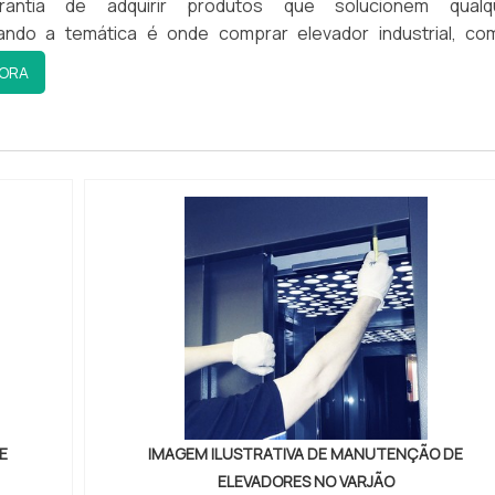
antia de adquirir produtos que solucionem qualq
uízos com substituições frequentes de produtos que 
estaque é conquistar a confiança de cada um. Tudo isso s
ndo a temática é onde comprar elevador industrial, co
m suas funções adequadamente. Assim, é possível pou
ADORES NO VARJÃO?
través do investimento em equipamentos moderno
A Engenharia o cliente obterá ótima qualidade e o suporte
cessários.Existem diversos motivos para a CTA Engenharia 
is experientes.A CTA Engenharia é uma empresa que tem s
ORA
ia com mais de 30 anos de experiência no segmento.M
 que os elevadores no Varjão funcionem de maneira segur
 destaque quando pensamos em uma empresa que entr
forma positiva no mercado por toda seriedade e qualidade
OBRE ONDE COMPRAR ELEVADOR INDUSTRIALA CTA Engenha
s e reparos quando necessário.
 produtos de qualidade. Alguns desses motivos são: Diver
 sua essência de trazer o melhor para os parceiros....
a energia em oferecer uma estrutura com escritório de a
gamento disponíveis; Profissionais com vasta experiência
ELEVADORES NO VARJÃO?
de são realizadas as atividades e estrutura suficiente p
ação; Atendimento personalizado; Comprometimento co
s as demandas, tudo isso para oferecer onde comprar eleva
nal; Esteira de produção focada no respeito às leis ambient
issionais qualificados que seguem um plano de manuten
com assertividade.Há muitas maneiras eficientes de 
ntos de última geração.A MELHOR EMPRESA
emas e componentes estejam em ótimas condições.
emonstrar competência, excelência e destaque em sua área
ente na CTA Engenharia existe o que há de melhor em fábr
CTA Engenharia se mostra referência por ter: Colaborado
ustrial. São diversas opções disponibilizadas, como este
; Atendimento personalizado; Investimento constante
alox e transportador esteira de correia.Tudo isso por ser 
 Rigoroso controle de qualidade.Ainda tratando-se de o
ponsável e comprometida com seus serviços, qualificaç
 elevadores no Varjão
?
Solicite orçamento
ou
agende 
ador industrial, na essência da empresa, a mesma deve pre
or focar suas ações no resultado final, tendo escritório de 
os e serviços com ótima qualidade e excelente custo-benefíc
de são realizadas as atividades e esteira de produção focad
icas simples, mas que mostram o comprometimento da empr
vadores Hidraulicos
e descubra mais sobre nossos serviços
eis ambientais.Esses fatores, somados a um time multidiscipl
entes.É por estes motivos que a CTA Engenharia é uma empr
es associados e profissionais com vasta experiência na área
E
IMAGEM ILUSTRATIVA DE MANUTENÇÃO DE
judar a embelezar seu elevador, confira nossa página
o segmento de equipamentos industriais para movimentação
antem o sucesso de cada cliente de ponta a ponta....
ELEVADORES NO VARJÃO