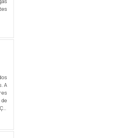
gas
tes
dos
. A
res
 de
IÇO
 os
ras