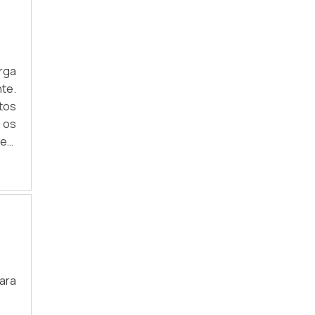
rga
te.
itos
 os
 em
ara