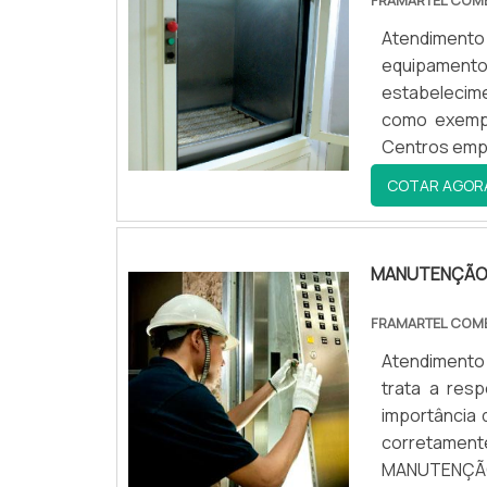
FRAMARTEL COME
Atendimento
equipamentos
estabelecime
como exempl
Centros empr
carga. Este,
COTAR AGOR
reco...
MANUTENÇÃO 
FRAMARTEL COME
Atendimento
trata a res
importância 
corretame
MANUTENÇÃOV