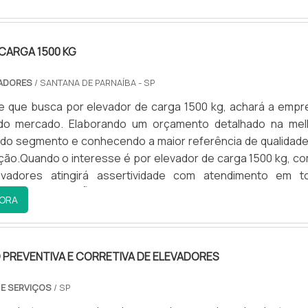
CARGA 1500 KG
VADORES
/ SANTANA DE PARNAÍBA - SP
te que busca por elevador de carga 1500 kg, achará a empr
 do mercado. Elaborando um orçamento detalhado na mel
do segmento e conhecendo a maior referência de qualidade
ção.Quando o interesse é por elevador de carga 1500 kg, co
levadores atingirá assertividade com atendimento em t
 nacional.NFORMAÇÕES SOBRE ELEVADOR DE CARGA 1500 
ORA
evadores centraliza sua estratégia em oferecer aos parcei
ra com escritório de alta qualidade onde são realizadas
e biblioteca técnica de apoio, tudo pensando em elevador
PREVENTIVA E CORRETIVA DE ELEVADORES
kg com ótima qualidade.Há muitas maneiras eficientes de 
onstrar competência, excelência e destaque em sua área
 E SERVIÇOS
/ SP
ontville Elevadores se mostra referência por ter: Soluções 