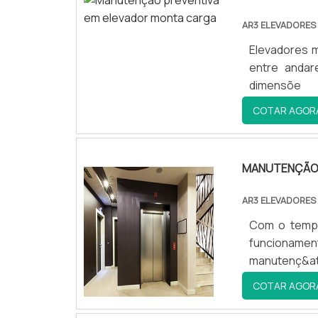
AR3 ELEVADORES
Elevadores m
entre andar
dimensõe
COTAR AGOR
MANUTENÇÃO 
AR3 ELEVADORES
Com o tempo
funcionamen
manutenç&at
COTAR AGOR