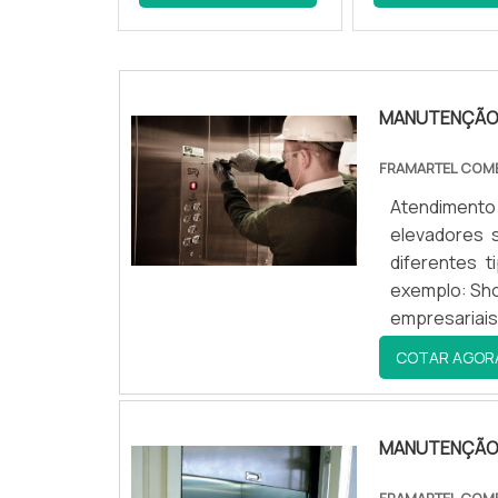
MANUTENÇÃO 
FRAMARTEL COME
Atendimento
elevadores 
diferentes t
exemplo: Sh
empresariai
durante 24 
COTAR AGOR
acontecer no
MANUTENÇÃO 