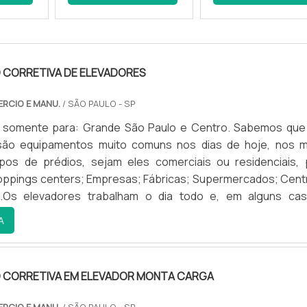
CORRETIVA DE ELEVADORES
RCIO E MANU.
/ SÃO PAULO - SP
 somente para: Grande São Paulo e Centro. Sabemos que
são equipamentos muito comuns nos dias de hoje, nos m
ipos de prédios, sejam eles comerciais ou residenciais, 
oppings centers; Empresas; Fábricas; Supermercados; Cent
s.Os elevadores trabalham o dia todo e, em alguns cas
horas. Desse modo, é comum que falhas e erros venha
A
 equipamento, oca...
CORRETIVA EM ELEVADOR MONTA CARGA