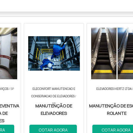
RVIÇOS
/ SP
ELECONFORT MANUTENCAO E
ELEVADORES HERTZ LTDA
/
CONSERVACAO DE ELEVADORES
/
SP
EVENTIVA
MANUTENÇÃO DE
MANUTENÇÃO DE E
A DE
ELEVADORES
ROLANTE
ES
RA
COTAR AGORA
COTAR AGORA