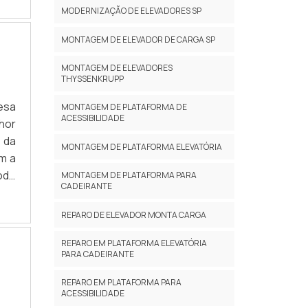
MODERNIZAÇÃO DE ELEVADORES SP
MONTAGEM DE ELEVADOR DE CARGA SP
MONTAGEM DE ELEVADORES
THYSSENKRUPP
esa
MONTAGEM DE PLATAFORMA DE
ACESSIBILIDADE
hor
 da
MONTAGEM DE PLATAFORMA ELEVATÓRIA
m a
odo
MONTAGEM DE PLATAFORMA PARA
CADEIRANTE
KGA
ros
REPARO DE ELEVADOR MONTA CARGA
 as
 de
REPARO EM PLATAFORMA ELEVATÓRIA
PARA CADEIRANTE
uma
 de
REPARO EM PLATAFORMA PARA
ACESSIBILIDADE
mais