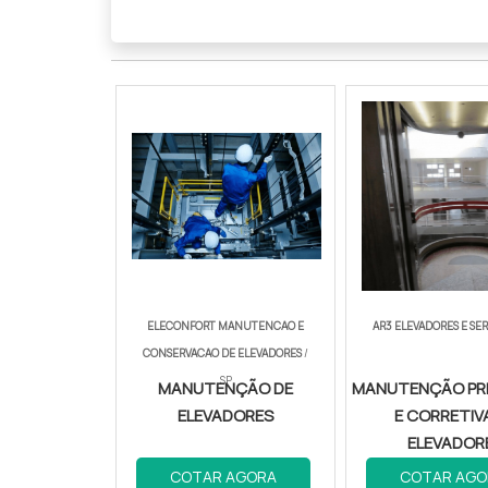
ELECONFORT MANUTENCAO E
AR3 ELEVADORES E SE
CONSERVACAO DE ELEVADORES
/
SP
MANUTENÇÃO DE
MANUTENÇÃO PR
ELEVADORES
E CORRETIV
ELEVADOR
COTAR AGORA
COTAR AGO