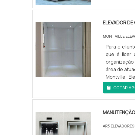
ELEVADOR DE 
MONT VILLE ELE
Para o clien
que é líder
organização 
área de atua
Montville E
território
COTAR AG
Montville El
uma estrutu
atividades 
MANUTENÇÃO 
carga 1500 
empresa dem
AR3 ELEVADORES
atuação. A M