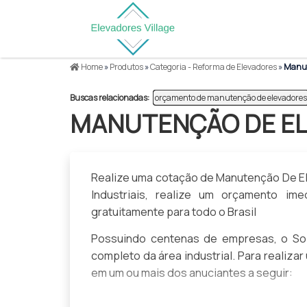
Home
»
Produtos
»
Categoria - Reforma de Elevadores
»
Manut
Buscas relacionadas:
orçamento de manutenção de elevadores
MANUTENÇÃO DE E
Realize uma cotação de Manutenção De El
Industriais, realize um orçamento i
gratuitamente para todo o Brasil
Possuindo centenas de empresas, o Sol
completo da área industrial. Para reali
em um ou mais dos anuciantes a seguir: