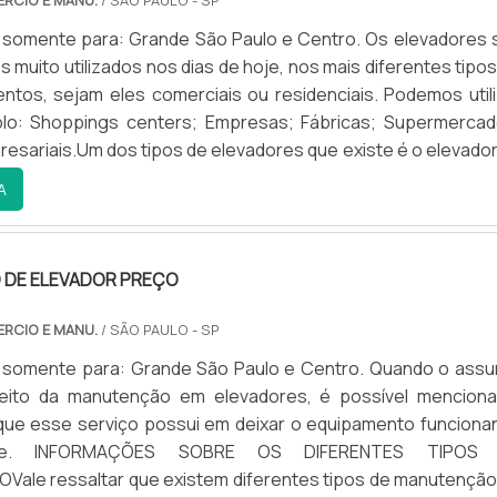
RCIO E MANU.
/ SÃO PAULO - SP
 somente para: Grande São Paulo e Centro. Os elevadores 
 muito utilizados nos dias de hoje, nos mais diferentes tipo
ntos, sejam eles comerciais ou residenciais. Podemos utili
o: Shoppings centers; Empresas; Fábricas; Supermercad
esariais.Um dos tipos de elevadores que existe é o elevador
 além de transportar pessoas, pode levar equipamento, o l
A
DE ELEVADOR PREÇO
RCIO E MANU.
/ SÃO PAULO - SP
 somente para: Grande São Paulo e Centro. Quando o assu
peito da manutenção em elevadores, é possível menciona
que esse serviço possui em deixar o equipamento funciona
nte. INFORMAÇÕES SOBRE OS DIFERENTES TIPOS
ale ressaltar que existem diferentes tipos de manutenção