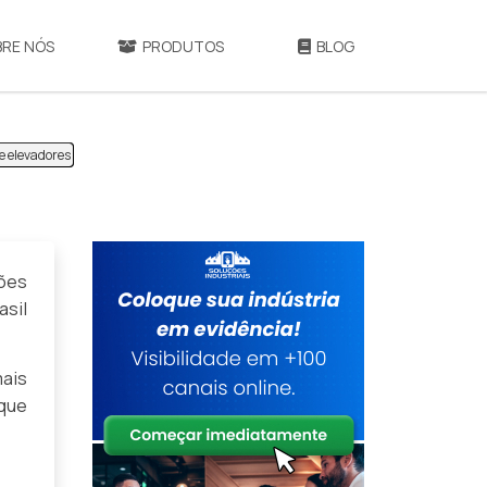
BRE NÓS
PRODUTOS
BLOG
e elevadores
ções
sil
ais
ique