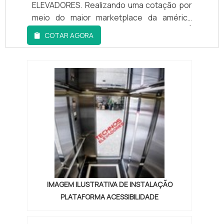
ELEVADORES. Realizando uma cotação por
meio do maior marketplace da américa
latina e conhecendo a líder do mercado.É
COTAR AGORA
isto mesmo! Quando o quesito é instalação
de elevador residencial, é fundamental
contar com os profissionais da TECHNO
ELEVADORES para atingir excelente custo-
benefício com soluções para questões ...
IMAGEM ILUSTRATIVA DE INSTALAÇÃO
PLATAFORMA ACESSIBILIDADE