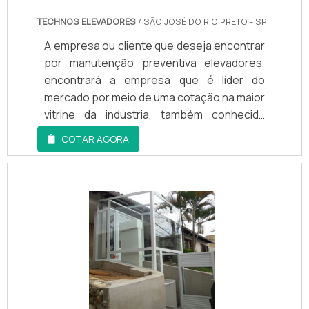
TECHNOS ELEVADORES
/ SÃO JOSÉ DO RIO PRETO - SP
A empresa ou cliente que deseja encontrar
por manutenção preventiva elevadores,
encontrará a empresa que é líder do
mercado por meio de uma cotação na maior
vitrine da indústria, também conhecida
como Soluções Industriais. Sim, o lugar é
COTAR AGORA
aqui! Quando o quesito é manutenção
preventiva elevadores, é fundamental
contar com os profissionais da TECHNO
ELEVADORES, a fim de obter assertividade
com ótima qualidade observando sempre a
segurança e estética às empresa e para o
cliente final.MAIS INFORMAÇÕES SOBRE
MANUTENÇÃO PREVENTIVA ELEVADORESA
TECHNO ELEVADORES canaliza seus
recursos em criar para cada cliente uma