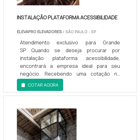
INSTALAÇÃO PLATAFORMA ACESSIBILIDADE
ELEVAPRO ELEVADORES
/ SÃO PAULO - SP
Atendimento exclusivo para Grande
SP Quando se deseja procurar por
instalação plataforma acessibilidade,
encontrará a empresa ideal para seu
negócio. Recebendo uma cotação na
melhor empresa do segmento e
COTAR AGORA
conhecendo a melhor referência em
qualidade.Quando o assunto é instalação
plataforma acessibilidade, com a Elevapro
Elevadores receberá proteção com
comprometimento com os resultados dos
consumidores.OUTRAS INFORMAÇÕES
SOBRE INSTALAÇÃO ...