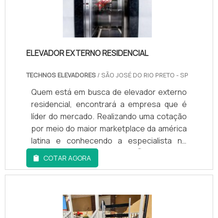
ELEVADOR EXTERNO RESIDENCIAL
TECHNOS ELEVADORES
/ SÃO JOSÉ DO RIO PRETO - SP
Quem está em busca de elevador externo
residencial, encontrará a empresa que é
líder do mercado. Realizando uma cotação
por meio do maior marketplace da américa
latina e conhecendo a especialista no
segmento.MAIS INFORMAÇÕES SOBRE
COTAR AGORA
ELEVADOR EXTERNO RESIDENCIALQuem
quer encontrar elevador externo
residencial seguro, precisa acessar o site
da TECHNO ELEVADORES. A companhia
atua com elevador de vidro e elevadores de