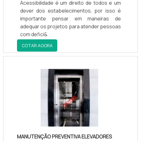
Acessibilidade é um direito de todos e um
composto por profissionais certificados
dever dos estabelecimentos, por isso é
nas melhores escolas técnicas do país no
importante pensar em maneiras de
segmento que terão o maior prazer em
adequar os projetos para atender pessoas
auxiliar com as dúvidas.EMPRESA
com defici&
RENOMADA EM MANUTENÇÃO DE
COTAR AGORA
ELEVADORESNa Techno Elevadores existe
o que há de melhor em manutenção de
elevadores industriais. Sempre de olho no
mercado, traz novidades em itens como
elevador externo residencial e elevadore
elétricos com ótima qualidade e excelente
custo-benefício..
MANUTENÇÃO PREVENTIVA ELEVADORES