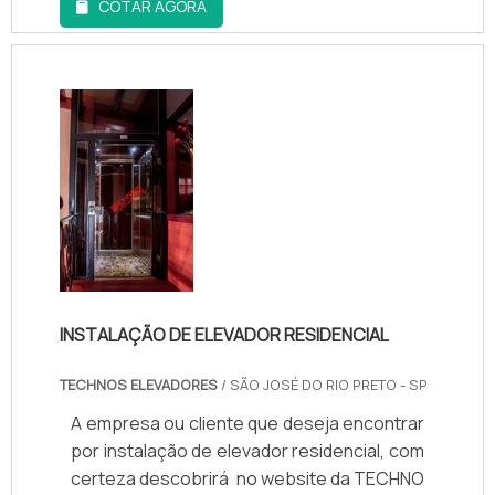
COTAR AGORA
área de atuação.Quando o interesse é por
instalação de plataforma elevatória, com a
equipe da Elevapro Elevadores é possível
encontrar excelente custo-benefício com
compromisso com os clientes.MAIS
DETALHES SOBRE INST...
INSTALAÇÃO DE ELEVADOR RESIDENCIAL
TECHNOS ELEVADORES
/ SÃO JOSÉ DO RIO PRETO - SP
A empresa ou cliente que deseja encontrar
por instalação de elevador residencial, com
certeza descobrirá no website da TECHNO