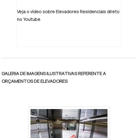
Equipamentos de última
Veja o vídeo sobre Elevadores Residenciais direto
geração. GARANTIA E ASSERTIVIDADE NO
no Youtube
SEGMENTONa Montville Elevadores tem o
que há de melhor no ramo de elevador
hidráulico de passageiros. É possível
encontrar uma grande variedade no
portfólio como elevador residencial e
elevador plataforma hidráulica.É uma
empresa comprometida com seus serviços
GALERIA DE IMAGENS ILUSTRATIVAS REFERENTE A
e responsável, conquistas adquiridas
ORÇAMENTOS DE ELEVADORES
porque investiu em uma estrutura que hoje
conta com escritório de alta qualidade onde
são realizadas as atividades e
equipamentos de última geração. Tudo
isso, somado à performance de uma
equipe multidisciplinar de consultores
associados e profissionais qualificados,