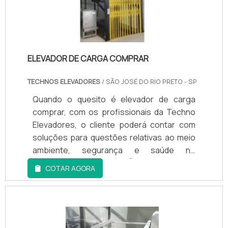
ELEVADOR DE CARGA COMPRAR
TECHNOS ELEVADORES
/ SÃO JOSÉ DO RIO PRETO - SP
Quando o quesito é elevador de carga
comprar, com os profissionais da Techno
Elevadores, o cliente poderá contar com
soluções para questões relativas ao meio
ambiente, segurança e saúde no
trabalho.MAIS INFORMAÇÕES RELEVANTES
COTAR AGORA
SOBRE A EMPRESAAlém disso, a empresa
tem como objetivo fornecer os serviços
com segurança, qualidade, pontualidade e
satisfação do cliente, tudo para garantir um
elevador de carga comprar com proteção.