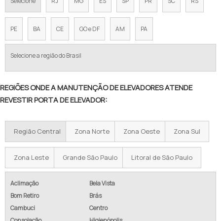
Selecione
RJ
MG
ES
SP
PR
SC
RS
PE
BA
CE
GO e DF
AM
PA
Selecione a região do Brasil
REGIÕES ONDE A MANUTENÇÃO DE ELEVADORES ATENDE
REVESTIR PORTA DE ELEVADOR:
Região Central
Zona Norte
Zona Oeste
Zona Sul
Zona Leste
Grande São Paulo
Litoral de São Paulo
Aclimação
Bela Vista
Bom Retiro
Brás
Cambuci
Centro
Consolação
Higienópolis