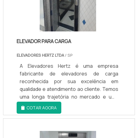
qualificada, padrões alcançados por conter
escritório de alta qualidade onde são
realizadas as atividades e sala de
treinamento com materiais sofisticados.
Tudo isso, unido a um time de equipe
ELEVADOR PARA CARGA
multidisciplinar de consultores associados
e colaboradores eficientes, garante uma
ELEVADORES HERTZ LTDA
/ SP
entrega de excelência de ponta a ponta.
A Elevadores Hertz é uma empresa
fabricante de elevadores de carga
reconhecida por sua excelência em
qualidade e atendimento ao cliente. Temos
uma longa trajetória no mercado e uma
carteira de clientes satisfeitos em todo o
COTAR AGORA
país. Nossos elevadores de carga são
fabricados com os melhores materiais e
tecnologias, garantindo a segurança e
eficiência em sua operação.