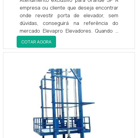
empresa ou cliente que deseja encontrar
onde revestir porta de elevador, sem
dúvidas, conseguirá na referência do
mercado Elevapro Elevadores. Quando a
busca é por revestir porta de elevador,
COTAR AGORA
com a Elevapro Elevadores é possível
encontrar ótima qualidade com
compromisso com os clientes.LUGAR IDEAL
PARA REVESTIR PORTA DE ELEVADORHá
muitas maneiras eficientes de demonstrar
competência e excelência em...