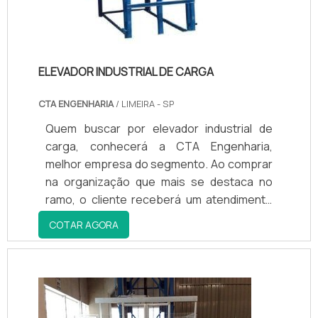
ELEVADOR INDUSTRIAL DE CARGA
CTA ENGENHARIA
/ LIMEIRA - SP
Quem buscar por elevador industrial de
carga, conhecerá a CTA Engenharia,
melhor empresa do segmento. Ao comprar
na organização que mais se destaca no
ramo, o cliente receberá um atendimento
de excelência e terá a garantia de adquirir
COTAR AGORA
produtos que solucionem qualquer
demanda.Quando o tema é elevador
industrial de carga, com a CTA Engenharia o
cliente encontrará assertividade e
comprometimento com o resultado