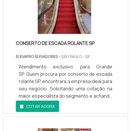
somado a uma equipe com colaboradores
pode fazer com que o cliente com necessi.
proativos e trabalhadores de alta
qualidade, garante uma entrega de
excelência de ponta a ponta. Saiba mais
informações solicitando um orçamento
sem compromisso!.
CONSERTO DE ESCADA ROLANTE SP
ELEVAPRO ELEVADORES
/ SÃO PAULO - SP
Atendimento exclusivo para Grande
SP Quem procura por conserto de escada
rolante SP, encontrará a empresa ideal para
seu negócio. Solicitando uma cotação na
maior especialista do segmento e achando
a melhor em qualidade e custo
COTAR AGORA
benefício.MAIS DETALHES INTERESSANTES
SOBRE CONSERTO DE ESCADA ROLANTE
SPQuem está à procura de conserto de