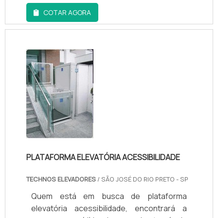
um só lugar.MAIS DETALHES SOBRE
COTAR AGORA
PLATAFORMA HIDRÁULICA PREÇOSe
alguém quer achar plataforma hidráulica
preço acessível em uma empresa
altamente qualificada, descobre o site da
Montville Elevadores. A empresa tem em
seu escopo elevador reside...
PLATAFORMA ELEVATÓRIA ACESSIBILIDADE
TECHNOS ELEVADORES
/ SÃO JOSÉ DO RIO PRETO - SP
Quem está em busca de plataforma
elevatória acessibilidade, encontrará a