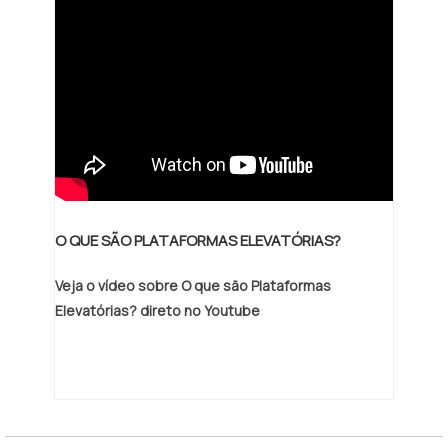
do País onde, agregando a uma equipe
multidisciplinar de consultores e
associados técnicos treinados e
capacitados todos com mais de dez anos
de experiência, possuindo certificados nr10
e nr12, podendo, assim atender todo tipo
de equipamento com segurança, eficiência
e presteza, garantem o sucesso de cada
cliente de ponta a ponta..
O QUE SÃO PLATAFORMAS ELEVATÓRIAS?
Veja o vídeo sobre O que são Plataformas
Elevatórias? direto no Youtube