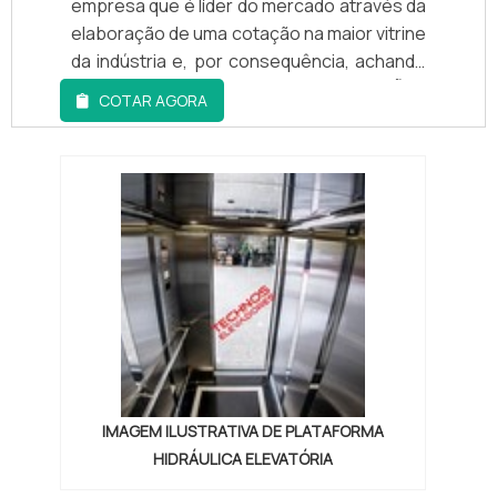
empresa que é líder do mercado através da
elaboração de uma cotação na maior vitrine
da indústria e, por consequência, achando
a líder do mercado.MAIS INFORMAÇÕES
COTAR AGORA
SOBRE PLATAFORMA ELEVATÓRIA
ACESSIBILIDADESe alguém quer achar
plataforma elevatória acessibilidade
responsável, logo encontra a TECHNO
ELEVADORES. Com grande expressão de
mercado quando o assunto é eleva...
IMAGEM ILUSTRATIVA DE PLATAFORMA
HIDRÁULICA ELEVATÓRIA