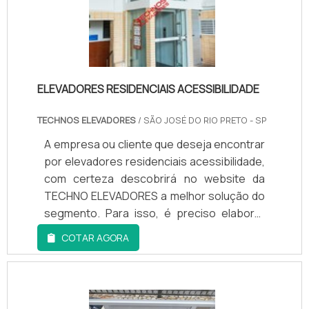
ELEVADORES RESIDENCIAIS ACESSIBILIDADE
TECHNOS ELEVADORES
/ SÃO JOSÉ DO RIO PRETO - SP
A empresa ou cliente que deseja encontrar
por elevadores residenciais acessibilidade,
com certeza descobrirá no website da
TECHNO ELEVADORES a melhor solução do
segmento. Para isso, é preciso elaborar
uma cotação na maior vitrine da indústria e
COTAR AGORA
achar a líder do mercado.É isto! Quando a
temática é elevadores residenciais
acessibilidade, é fundamental contar com
os profissionais da TECHNO ELEVADORES,