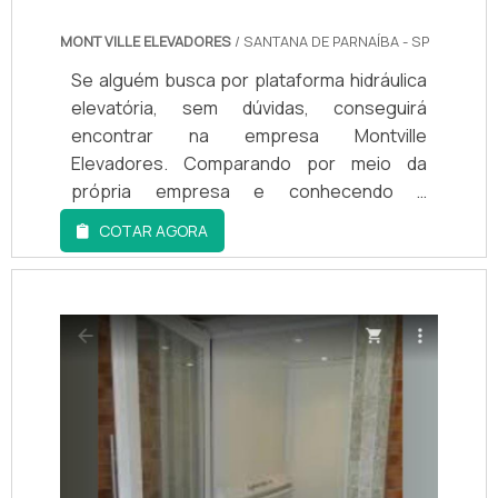
MONT VILLE ELEVADORES
/ SANTANA DE PARNAÍBA - SP
Se alguém busca por plataforma hidráulica
elevatória, sem dúvidas, conseguirá
encontrar na empresa Montville
Elevadores. Comparando por meio da
própria empresa e conhecendo a
sofisticação, qualidade e preço justo em
COTAR AGORA
um só lugar. Quando o desejo é por
plataforma hidráulica elevatória, com a
equipe da Montville Elevadores alcançará
proteção com soluções mais modernas e
funcionais para elevadores.UM POUCO
MAIS SOBRE PLATAFORMA HIDRÁULICA E...