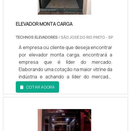
SÃO PAULOSomente a Techno Elevadores
tem o que há de melhor no mercado de
elevadores. É possível encontrar itens
ELEVADOR MONTA CARGA
variados com tecnologia de ponta como
elevador de vidro e elevadores hidráulicos
TECHNOS ELEVADORES
/ SÃO JOSÉ DO RIO PRETO - SP
com ótima qualidade e excelente custo-
A empresa ou cliente que deseja encontrar
benefício..
por elevador monta carga, encontrará a
empresa que é líder do mercado.
Elaborando uma cotação na maior vitrine da
indústria e achando a líder do mercado.
Quando o quesito é elevador, com os
COTAR AGORA
profissionais da Techno Elevadores
atingirá excelente custo-benefício com
soluções para questões relativas ao meio
ambiente, segurança e saúde no trabalho.A
EMPRESA GARANTE UMA SÉRIE DE
BENEFÍCIOSA Techno Elevadores centraliza