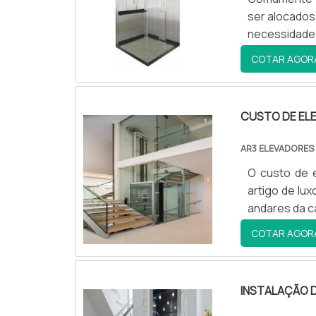
ser alocados
necessidade
COTAR AGOR
CUSTO DE ELE
AR3 ELEVADORES
O custo de 
artigo de lux
andares da c
COTAR AGOR
INSTALAÇÃO D