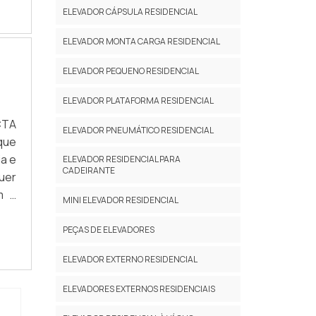
ow-
do é
ELEVADOR CÁPSULA RESIDENCIAL
 de
ela
ando
ara
ELEVADOR MONTA CARGA RESIDENCIAL
rçar
a à
ima
ELEVADOR PEQUENO RESIDENCIAL
 NO
 de
 em
ELEVADOR PLATAFORMA RESIDENCIAL
o a
vel
CTA
pre
ox e
ELEVADOR PNEUMÁTICO RESIDENCIAL
que
 de
m o
a e
 de
ELEVADOR RESIDENCIAL PARA
que
CADEIRANTE
uer
não
ó é
m a
par
s e
MINI ELEVADOR RESIDENCIAL
 de
ter
ido
AIS
ega
PEÇAS DE ELEVADORES
, o
ria
sas
ELEVADOR EXTERNO RESIDENCIAL
lta
 na
ara
m o
ELEVADORES EXTERNOS RESIDENCIAIS
dor
ais;