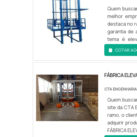
Quem buscar 
melhor empr
destaca no r
garantia de
tema é elev
encontrará 
COTAR AG
SOBRE ELEV
energia em 
qualidade o
FÁBRICA ELEV
geração, tud
qualidade.H
CTA ENGENHARI
competênci
Quem buscar 
Engenharia 
site da CTA 
Atendiment
ramo, o clie
Rigoroso con
adquirir pr
de carga, de
FÁBRICA ELE
com ótima qu