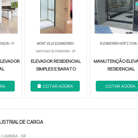
RVIÇOS
/ SP
MONT VILLE ELEVADORES
/
ELEVADORES HERTZ LTDA
/
SANTANA DE PARNAÍBA - SP
ELEVADOR
ELEVADOR RESIDENCIAL
MANUTENÇÃO ELEV
AL
SIMPLES E BARATO
RESIDENCIAL
RA
COTAR AGORA
COTAR AGORA
USTRIAL DE CARGA
A
/ LIMEIRA - SP