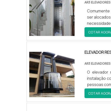
AR3 ELEVADORES
Comumente v
ser alocados
necessidade
COTAR AGOR
ELEVADOR RES
AR3 ELEVADORES
O elevador 
instalação c
pessoas com
COTAR AGOR