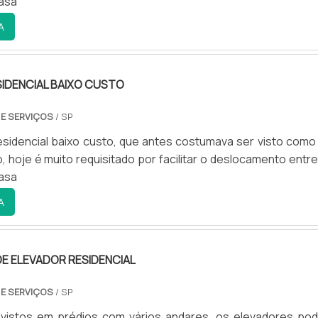
asa
 que tem sido preferência no segmento pela idoneidade
, o que garante a melhor experiência para parceiros novo
A
IDENCIAL BAIXO CUSTO
 E SERVIÇOS
/ SP
esidencial baixo custo, que antes costumava ser visto como
o, hoje é muito requisitado por facilitar o deslocamento entr
asa
A
E ELEVADOR RESIDENCIAL
 E SERVIÇOS
/ SP
istos em prédios com vários andares, os elevadores po