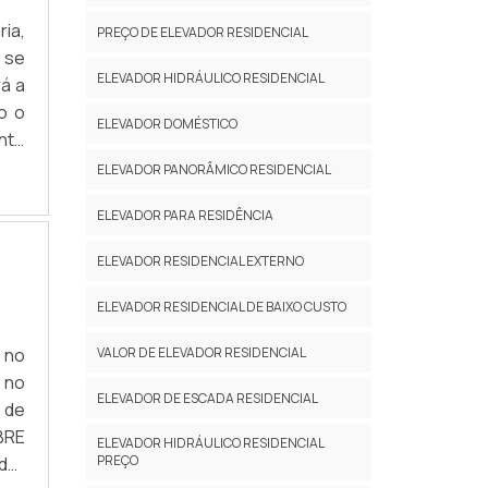
ia,
PREÇO DE ELEVADOR RESIDENCIAL
 se
ELEVADOR HIDRÁULICO RESIDENCIAL
á a
o o
ELEVADOR DOMÉSTICO
nte
AIS
ELEVADOR PANORÂMICO RESIDENCIAL
sua
ELEVADOR PARA RESIDÊNCIA
lta
ima
ELEVADOR RESIDENCIAL EXTERNO
ima
rar
ELEVADOR RESIDENCIAL DE BAIXO CUSTO
CTA
 no
VALOR DE ELEVADOR RESIDENCIAL
es;
 no
ia;
ELEVADOR DE ESCADA RESIDENCIAL
 de
ial
BRE
ços
ELEVADOR HIDRÁULICO RESIDENCIAL
PREÇO
dor
 de