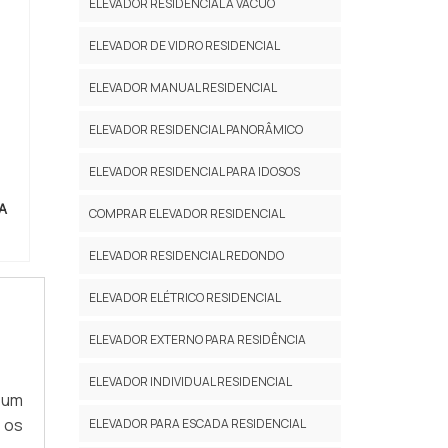
uma
 NO
ELEVADOR RESIDENCIAL À VÁCUO
 de
ica
ELEVADOR DE VIDRO RESIDENCIAL
res
ira
 em
uma
ELEVADOR MANUAL RESIDENCIAL
nde
ões
zar
alta
ELEVADOR RESIDENCIAL PANORÂMICO
io,
a no
ELEVADOR RESIDENCIAL PARA IDOSOS
esa
inar
esa
 de
A
COMPRAR ELEVADOR RESIDENCIAL
 de
r a
ELEVADOR RESIDENCIAL REDONDO
 NO
ELEVADOR ELÉTRICO RESIDENCIAL
 em
sas
ELEVADOR EXTERNO PARA RESIDÊNCIA
rma
esa
ELEVADOR INDIVIDUAL RESIDENCIAL
 um
por
e os
ELEVADOR PARA ESCADA RESIDENCIAL
ia é