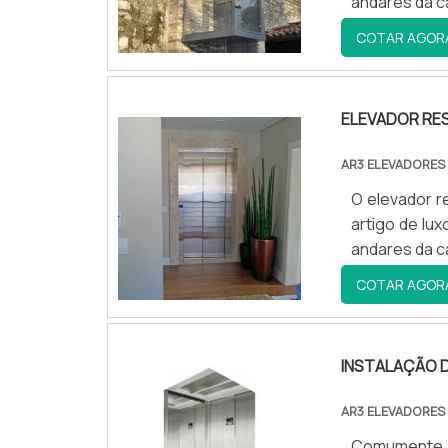
andares da c
uma empresa
tudo que faz
COTAR AGOR
antigos....
ELEVADOR RES
AR3 ELEVADORES
O elevador r
artigo de lux
andares da c
COTAR AGOR
INSTALAÇÃO D
AR3 ELEVADORES
Comumente v