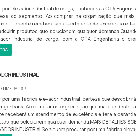
por elevador industrial de carga, conhecerá a CTA Engenhar
esa do segmento. Ao comprar na organização que mais
amo, o cliente receberá um atendimento de excelência e ter
 adquirir produtos que solucionem qualquer demanda.Quand
ador industrial de carga, com a CTA Engenharia o clie
assertividade e comprometimento com o resultado final.M
ORA
ADOR INDUSTRIAL DE CARGAA CTA Engenharia objetiva 
produzir uma estrutura aos clientes com escritório de a
nde são realizadas as atividades e equipamentos de últ
ADOR INDUSTRIAL
o isso para oferecer elevador industrial de carga com ót
á muitas maneiras eficientes de uma companhia demonst
A
/ LIMEIRA - SP
a, excelência e destaque em sua área de atuação. A 
por uma fábrica elevador industrial, certeza que descobrirá
se mostra referência por ter: Colaboradores eficient
Engenharia. Ao comprar na organização que mais se destaca
o personalizado; Investimento constante em tecnolog
nte receberá um atendimento de excelência e terá a garantia
trole de qualidade.Sem trocar o foco sobre elevador industr
odutos que solucionem qualquer demanda.MAIS DETALHES SO
ve-se descartar empresas que não tenham produtos e servi
VADOR INDUSTRIALSe alguém procurar por uma fábrica eleva
alidade e proteção, detalhes primordiais que são deixados