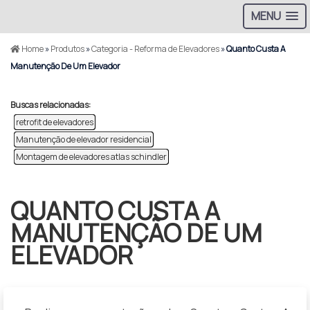
MENU
Home
»
Produtos
»
Categoria - Reforma de Elevadores
»
Quanto Custa A
Manutenção De Um Elevador
Buscas relacionadas:
retrofit de elevadores
Manutenção de elevador residencial
Montagem de elevadores atlas schindler
QUANTO CUSTA A
MANUTENÇÃO DE UM
ELEVADOR