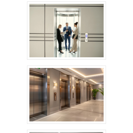
de alta qualidade onde são realizadas as
atividades; 10 anos de experiência;
Equipamentos de última
geração. GARANTIA DE QUALIDADE
COMPROVADANa Elevapro Elevadores tem
o que há de melhor no mercado de
modernização estética de elevadores.
Prezando pelo que há de mais moderno,
traz inovações e variedades em instalação
de elevadores e escadas rolantes e
manutenção e modernização de
equipamentos Atlas, Otis, Thyssen e
demais marcas.Isso se deve ao fato de ser
comprometida com os serviços e
inovadora, qualificações possíveis pelo
fato de a empresa possuir escritório de
alta qualidade onde são realizadas as
atividades e estrutura suficiente para