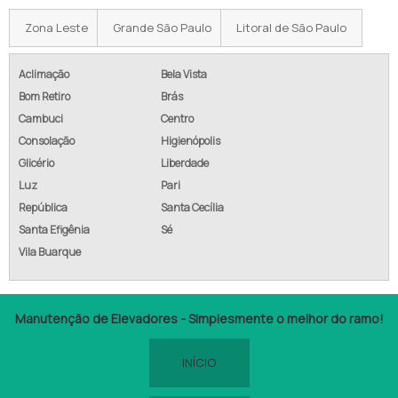
Zona Leste
Grande São Paulo
Litoral de São Paulo
Aclimação
Bela Vista
Bom Retiro
Brás
Cambuci
Centro
Consolação
Higienópolis
Glicério
Liberdade
Luz
Pari
República
Santa Cecília
Santa Efigênia
Sé
Vila Buarque
Manutenção de Elevadores - Simplesmente o melhor do ramo!
INÍCIO