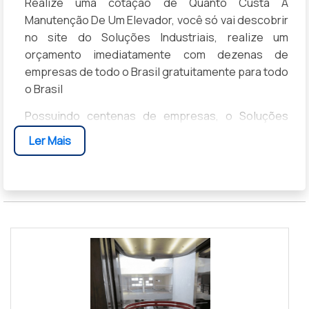
Realize uma cotação de Quanto Custa A
Manutenção De Um Elevador, você só vai descobrir
no site do Soluções Industriais, realize um
orçamento imediatamente com dezenas de
empresas de todo o Brasil gratuitamente para todo
o Brasil
Possuindo centenas de empresas, o Soluções
Industriais é a ferramenta business to business
Ler Mais
mais completo da área industrial. Para realizar um
orçamento de Quanto Custa A Manutenção De Um
Elevador, clique em um ou mais dos anuciantes a
seguir: