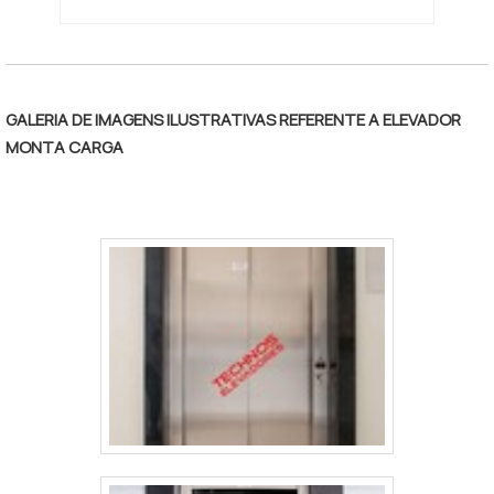
dúvidas.MANUTENÇÃO DE ELEVADORES DE
ALTA QUALIDADENa Techno Elevadores
tem o que há de melhor no mercado de
manutenção corretiva de elevadores. É
GALERIA DE IMAGENS ILUSTRATIVAS REFERENTE A ELEVADOR
sempre a opção mais confiável,
MONTA CARGA
disponibilizando itens como elevador
externo residencial e elevadores de
marca..