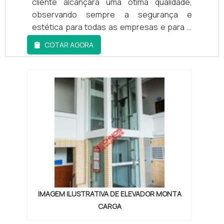
cliente alcançará uma ótima qualidade,
observando sempre a segurança e
estética para todas as empresas e para o
cliente final. Assim, estes veículos trazem
COTAR AGORA
para o ambiente maior: Modernidade;
Sofisticação; Funcionalidade.MAIS
INFORMAÇÕES RELEVANTES SOBRE A
EMPRESAA Techno Elevadores foca os
recursos em criar aos parceiros uma
estrutura com uma base de 21 anos...
IMAGEM ILUSTRATIVA DE ELEVADOR MONTA
CARGA