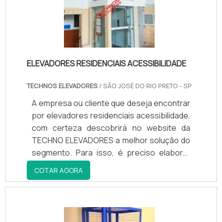
ELEVADORES RESIDENCIAIS ACESSIBILIDADE
TECHNOS ELEVADORES
/ SÃO JOSÉ DO RIO PRETO - SP
A empresa ou cliente que deseja encontrar
por elevadores residenciais acessibilidade,
com certeza descobrirá no website da
TECHNO ELEVADORES a melhor solução do
segmento. Para isso, é preciso elaborar
uma cotação na maior vitrine da indústria e
COTAR AGORA
achar a líder do mercado.É isto! Quando a
temática é elevadores residenciais
acessibilidade, é fundamental contar com
os profissionais da TECHNO ELEVADORES,