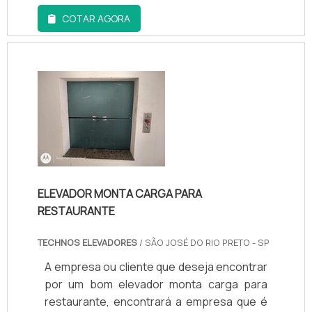
Quando o quesito é elevador, com os
COTAR AGORA
profissionais da Techno Elevadores
atingirá excelente custo-benefício com
soluções para questões relativas ao meio
ambiente, segurança e saúde no trabalho.A
EMPRESA GARANTE UMA SÉRIE DE
BENEFÍCIOSA Techno Ele...
ELEVADOR MONTA CARGA PARA
RESTAURANTE
TECHNOS ELEVADORES
/ SÃO JOSÉ DO RIO PRETO - SP
A empresa ou cliente que deseja encontrar
por um bom elevador monta carga para
restaurante, encontrará a empresa que é