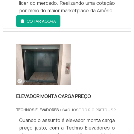
líder do mercado. Realizando uma cotação
por meio do maior marketplace da América
Latina, acaba conhecendo a líder do
COTAR AGORA
mercado: Techno Elevadores.DETALHES
SOBRE O FUNCIONAMENTO DA EMPRESASe
alguém quer achar elevador monta carga
para restaurante responsável, acha a
Techno Elevadores. Com grande
expressão de mercado quand...
ELEVADOR MONTA CARGA PREÇO
TECHNOS ELEVADORES
/ SÃO JOSÉ DO RIO PRETO - SP
Quando o assunto é elevador monta carga
preço justo, com a Techno Elevadores o