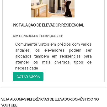
oferece, como elevador externo
residencial e elevadores elétricos com
ótima qualidade e
assertividade.Apresentando produtos de
INSTALAÇÃO DE ELEVADOR RESIDENCIAL
alto padrão, a empresa conta com
profissionais especializados e instalações
AR3 ELEVADORES E SERVIÇOS
/ SP
modernas e em bom estado, conquistando
Comumente vistos em prédios com vários
então a confiança de todos. Entre os
andares, os elevadores podem ser
pontos fortes da companhia, pode-se
alocados também em residências para
destacar: Odoneidade; Entrega de
atender os mais diversos tipos de
excelência de ponta a ponta; Serviços por
necessidade
um preço justo..
COTAR AGORA
VEJA ALGUMAS REFERÊNCIAS DE ELEVADOR DOMÉSTICO NO
YOUTUBE