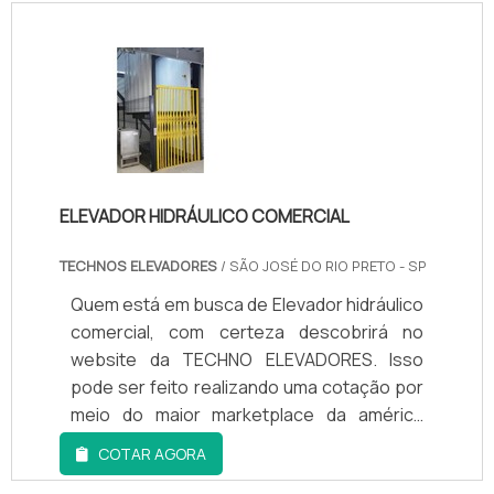
VANTAGENSNão obstante, quando se fala
em elevador de carga industrial, é
importante buscar uma empresa que tenha
produtos e serviços com ótima qualidade e
assertividade, deta...
ELEVADOR HIDRÁULICO COMERCIAL
TECHNOS ELEVADORES
/ SÃO JOSÉ DO RIO PRETO - SP
Quem está em busca de Elevador hidráulico
comercial, com certeza descobrirá no
website da TECHNO ELEVADORES. Isso
pode ser feito realizando uma cotação por
meio do maior marketplace da américa
latina e conhecendo a líder do
COTAR AGORA
mercado.MAIS DETALHES SOBRE