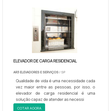
de elevadores. São opções variadas que a
empresa oferece, como elevador de vidro
e elevadores de marca, podendo assim
atender todo tipo de equipamento com
segurança, eficiência e agilidade,
garantindo uma entrega de excelência de
ponta a ponta..
ELEVADOR DE CARGA RESIDENCIAL
AR3 ELEVADORES E SERVIÇOS
/ SP
Qualidade de vida é uma necessidade cada
vez maior entre as pessoas, por isso, o
elevador de carga residencial é uma
solução capaz de atender as necessi
COTAR AGORA