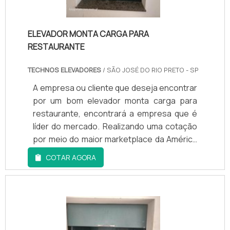
ELEVADOR MONTA CARGA PARA
RESTAURANTE
TECHNOS ELEVADORES
/ SÃO JOSÉ DO RIO PRETO - SP
A empresa ou cliente que deseja encontrar
por um bom elevador monta carga para
restaurante, encontrará a empresa que é
líder do mercado. Realizando uma cotação
por meio do maior marketplace da América
Latina, acaba conhecendo a líder do
COTAR AGORA
mercado: Techno Elevadores.DETALHES
SOBRE O FUNCIONAMENTO DA EMPRESASe
alguém quer achar elevador monta carga
para restaurante responsável, acha a
Techno Elevadores. Com grande
expressão de mercado quando o assunto é