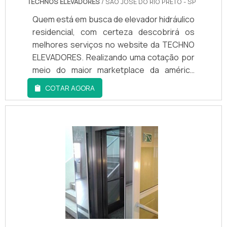
TECHNOS ELEVADORES
/ SÃO JOSÉ DO RIO PRETO - SP
Quem está em busca de elevador hidráulico
residencial, com certeza descobrirá os
melhores serviços no website da TECHNO
ELEVADORES. Realizando uma cotação por
meio do maior marketplace da américa
latina e conhecendo a líder do
COTAR AGORA
mercado.Qualidade você só encontra no
Soluções Industriais! Quando o interesse é
por elevador hidráulico residencial, é
fundamental contar com os profissionais
da TECHNO ELEVADORES, a fim de alcançar
excelente custo-benefício e
comprometimento com os resultados dos
clientes.MAIS INFORMAÇÕES RELEVANTES
SOBRE ELEVADOR HIDRÁULICO
RESIDENCIALA TECHNO ELEVADORES
centraliza seus esforços em produzir uma