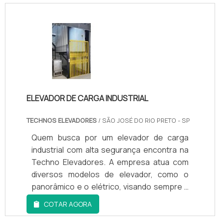
SOBRE O PRODUTODiscorrendo ainda
sobre elevador de carga 500 kg, deve-se
ter a exatidão em orçar com empresas que
prezam por produtos e serviços que
tenham ótima qualidade e asse...
ELEVADOR DE CARGA INDUSTRIAL
TECHNOS ELEVADORES
/ SÃO JOSÉ DO RIO PRETO - SP
Quem busca por um elevador de carga
industrial com alta segurança encontra na
Techno Elevadores. A empresa atua com
diversos modelos de elevador, como o
panorâmico e o elétrico, visando sempre a
qualidade final para fidelização do cliente.A
COTAR AGORA
EMPRESA OFERECE DIVERSAS