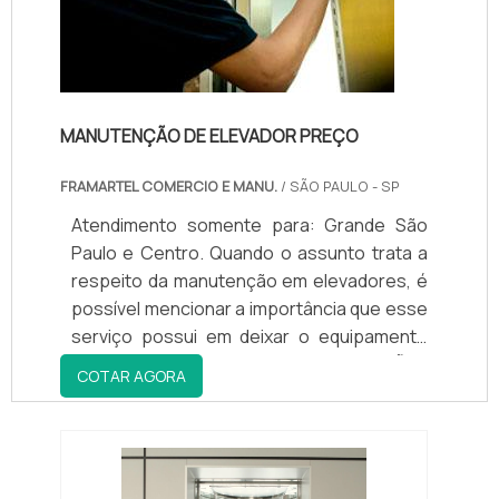
MANUTENÇÃO DE ELEVADOR PREÇO
FRAMARTEL COMERCIO E MANU.
/ SÃO PAULO - SP
Atendimento somente para: Grande São
Paulo e Centro. Quando o assunto trata a
respeito da manutenção em elevadores, é
possível mencionar a importância que esse
serviço possui em deixar o equipamento
funcionando corretamente. INFORMAÇÕES
COTAR AGORA
SOBRE OS DIFERENTES TIPOS DE
MANUTENÇÃOVale ressaltar que existem
diferentes tipos de manutenção de
elevador preço justo, sendo que cada um