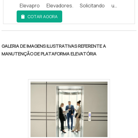
Elevapro Elevadores. Solicitando um
orçamento por meio da maior empresa da
COTAR AGORA
área e conhecendo a melhor referência em
qualidade, a contratação é mais
assertiva.UM POUCO MAIS SOBRE A
MANUTENÇÃO PREVENTIVA
GALERIA DE IMAGENS ILUSTRATIVAS REFERENTE A
ELEVADORESSe alguém pesquisar
MANUTENÇÃO DE PLATAFORMA ELEVATÓRIA
manutenção preventiva elevadores em
uma empresa comprometida com os
serviços, descobre o site da Elevapro
Elevadores. Com grande know-how focado
em manutenção, modernização e
instalação de elevadores e escadas
rolantes, a companhia foca em tecnologia e
desenvolvimento no que gera resultado ao
cliente.Não obstante, quando falamos em
manutenção preventiva elevadores, deve-
se ter a exatidão em orçar com empresas