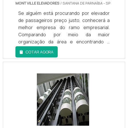
cliente de ponta a ponta.
MONT VILLE ELEVADORES
/ SANTANA DE PARNAÍBA - SP
Se alguém está procurando por elevador
de passageiros preço justo, conhecerá a
melhor empresa do ramo empresarial.
Comparando por meio da maior
organização da área e encontrando a
melhor em qualidade e custo
COTAR AGORA
benefício.ELEVADOR DE PASSAGEIROS
PREÇO JUSTO E ACESSÍVELSe alguém quer
achar elevador de passageiros preço
acessível em uma empresa responsável,
chega até a Montville Elevadores. A
empresa tem em seu escopo elevador
plataforma elevatória e elevador
plataforma hidráulica, garantindo a
satisfação da venda à entrega final, com
foco total na qualidade.Ainda focando na
qualidade em elevador de passageiros