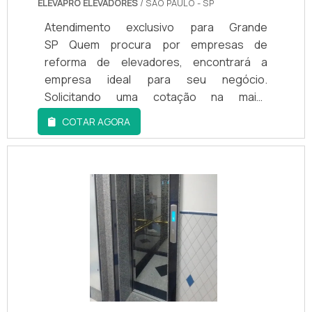
ELEVAPRO ELEVADORES
/ SÃO PAULO - SP
Atendimento exclusivo para Grande
SP Quem procura por empresas de
reforma de elevadores, encontrará a
empresa ideal para seu negócio.
Solicitando uma cotação na maior
especialista do segmento e achando a
COTAR AGORA
melhor em qualidade e custo
benefício.Quando a questão é empresas
de reforma de elevadores, com a Elevapro
Elevadores atingirá assertividade com uma
nova experiência aos clientes, por meio da
qualidade dos serviços prestados a preços
realmente justos.DETALHES
INTERESSANTES SOBRE EMPRESAS DE
REFORMA DE ELEVADORESHá muitas
maneiras eficientes de demonstrar
competência e excelência em sua área de