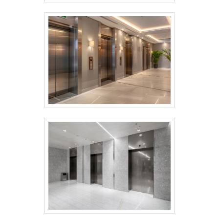
que prezam por produtos e serviços que
tenham ótima qualidade e excelente custo-
benefício, pequenos detalhes, mas de
grande valia para saber a procedência e
seriedade da empresa.Existem muitas
formas diferentes de demonstrar
conhecimento e autoridade em uma área
de atuação. Abaixo os motivos pelos quais
a Elevapro Elevadores é destaque sempre
que buscar por manutenção preventiva
elevadores: Comprometida com os
serviços; Responsável; Altamente
qualificada; Inovadora;
Segura. REFERÊNCIA DE QUALIDADE NO
SEGMENTOSomente na Elevapro
Elevadores tem tudo que se precisa para
manutenção preventiva elevadores. É
possível encontrar uma grande variedade