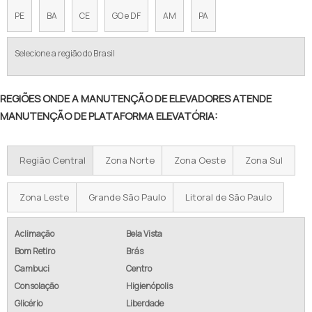
PE
BA
CE
GO e DF
AM
PA
Selecione a região do Brasil
REGIÕES ONDE A MANUTENÇÃO DE ELEVADORES ATENDE
MANUTENÇÃO DE PLATAFORMA ELEVATÓRIA:
Região Central
Zona Norte
Zona Oeste
Zona Sul
Zona Leste
Grande São Paulo
Litoral de São Paulo
Aclimação
Bela Vista
Bom Retiro
Brás
Cambuci
Centro
Consolação
Higienópolis
Glicério
Liberdade