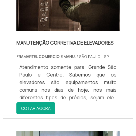
MANUTENÇÃO CORRETIVA DE ELEVADORES
FRAMARTEL COMERCIO E MANU.
/ SÃO PAULO - SP
Atendimento somente para: Grande São
Paulo e Centro. Sabemos que os
elevadores são equipamentos muito
comuns nos dias de hoje, nos mais
diferentes tipos de prédios, sejam eles
comerciais ou residenciais, por exemplo:
COTAR AGORA
Shoppings centers; Empresas; Fábricas;
Supermercados; Centros empresariais.Os
elevadores trabalham o dia todo e, em
alguns casos, durante 24 horas. Desse