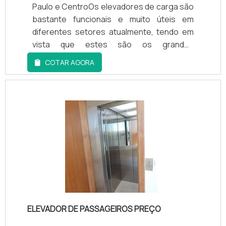
Equipamentos de última
Paulo e CentroOs elevadores de carga são
geração. REFERÊNCIA DE QUALIDADE NO
bastante funcionais e muito úteis em
SEGMENTOSomente na Montville
diferentes setores atualmente, tendo em
Elevadores é possível encontrar o que há
vista que estes são os grandes
de melhor em assistência técnica de
responsáveis pelo transporte de cargas e
COTAR AGORA
elevadores. Os clientes encontram itens
de matérias-primas em sua estrutura com
como elevador residencial e elevadores de
o máximo de segurança e agilidade que
monta maca.Isso se deve ao fato de a
cada setor necessita. MONTAGEM
empresa ser comprometida com seus
CORRETA E QUALIFICADASendo assim,
serviços e inovadora, qualificações
parte da sua funcionalidade se dá primeiro
construídas por focar suas ações no
devido a uma montagem de elevador de
resultado final, tendo escritório de alta
carga correta e qualificada, que deve levar
qualidade onde são realizadas as atividades
em con.
e sala de treinamento com materiais
sofisticados. Todos esses fatores,
agregados a uma equipe multidisciplinar de
consultores associados e colaboradores
ELEVADOR DE PASSAGEIROS PREÇO
eficientes, garantem o sucesso de cada