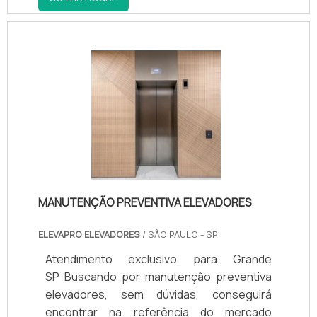
elevadores e escadas rolantes e
manutenção e modernização de
equipamentos Atlas, Otis, Thyssen e
demais marcas com ótima qualidade e
precisão.Para tal sucesso, a empresa
investiu em profissionais competentes e
em equipamentos inovadores. A Elevapro
Elevadores é uma empresa que tem se
destacado no segmento pela idoneidade
em tudo que faz, fechando todo o ciclo de
entrega com excelência para seus
MANUTENÇÃO PREVENTIVA ELEVADORES
parceiros..
ELEVAPRO ELEVADORES
/ SÃO PAULO - SP
Atendimento exclusivo para Grande
SP Buscando por manutenção preventiva
elevadores, sem dúvidas, conseguirá
encontrar na referência do mercado