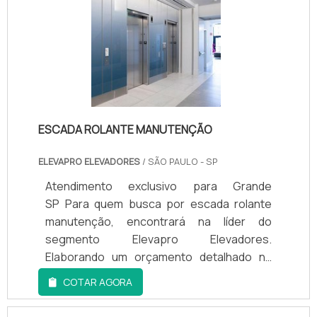
fundamental que esse tipo de equipamento
investiu em profissionais competentes e
esteja funcionando em plenas condições
em equipamentos inovadores. A Elevapro
para que nenhum acidente venha a ocorrer
Elevadores é uma empresa que tem se
e também .
destacado no segmento pela idoneidade
em tudo que faz, fechando todo o ciclo de
entrega com excelência para seus
parceiros..
ESCADA ROLANTE MANUTENÇÃO
ELEVAPRO ELEVADORES
/ SÃO PAULO - SP
Atendimento exclusivo para Grande
SP Para quem busca por escada rolante
manutenção, encontrará na líder do
segmento Elevapro Elevadores.
Elaborando um orçamento detalhado na
empresa mais qualificada do mercado e
COTAR AGORA
encontrando a melhor em qualidade e custo
benefício.Quando a temática é escada