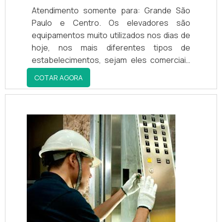
Atendimento somente para: Grande São
Paulo e Centro. Os elevadores são
equipamentos muito utilizados nos dias de
hoje, nos mais diferentes tipos de
estabelecimentos, sejam eles comerciais
ou residenciais. Podemos utilizar como
COTAR AGORA
exemplo: Shoppings centers; Empresas;
Fábricas; Supermercados; Centros
empresariais.Um dos tipos de elevadores
que existe é o elevador de carga. Este,
além de transportar pessoas, pode levar
equipamento, o lixo reco...