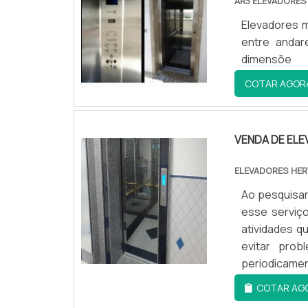
AR3 ELEVADORES
conquistand
organização
Elevadores m
que faz onde
entre andar
dimensõe
COTAR AGOR
VENDA DE EL
ELEVADORES HER
Ao pesquisar
esse serviç
atividades q
evitar pro
periodicame
fornecedore
COTAR AG
especializa