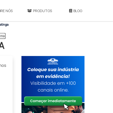
BRE NÓS
PRODUTOS
BLOG
atinga
Gama
A
mos