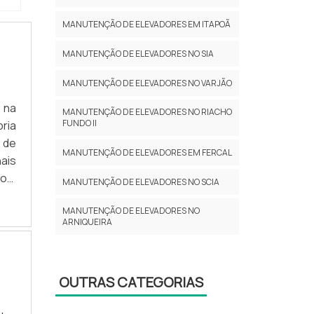
r a
 NO
MANUTENÇÃO DE ELEVADORES EM ITAPOÃ
 em
MANUTENÇÃO DE ELEVADORES NO SIA
sas
rma
MANUTENÇÃO DE ELEVADORES NO VARJÃO
esa
 na
por
MANUTENÇÃO DE ELEVADORES NO RIACHO
FUNDO II
ria
ia é
 de
 em
MANUTENÇÃO DE ELEVADORES EM FERCAL
ais
s e
com
MANUTENÇÃO DE ELEVADORES NO SCIA
BRE
MANUTENÇÃO DE ELEVADORES NO
 em
ARNIQUEIRA
nde
 as
.Há
OUTRAS CATEGORIAS
ia,
 se