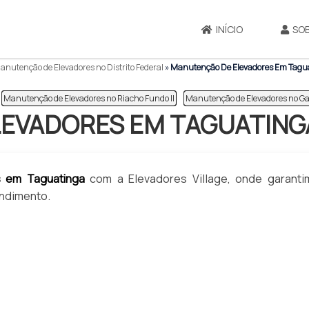
INÍCIO
SO
nutenção de Elevadores no Distrito Federal
»
Manutenção De Elevadores Em Tagu
Manutenção de Elevadores no Riacho Fundo II
Manutenção de Elevadores no 
EVADORES EM TAGUATING
s em Taguatinga
com a Elevadores Village, onde garanti
endimento.