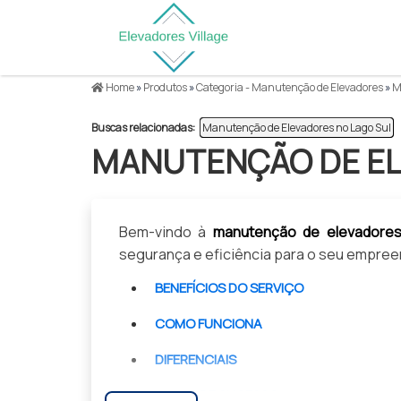
Home
»
Produtos
»
Categoria - Manutenção de Elevadores
»
Ma
Buscas relacionadas:
Manutenção de Elevadores no Lago Sul
MANUTENÇÃO DE EL
Bem-vindo à
manutenção de elevadore
segurança e eficiência para o seu empre
BENEFÍCIOS DO SERVIÇO
COMO FUNCIONA
DIFERENCIAIS
CASES DE SUCESSO