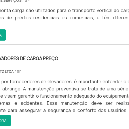
 E SERVIÇOS
/ SP
o então a confiança de todos.A Montville Elevadores é 
 que tem se destacado no segmento pela idoneidade em t
onta carga são utilizados para o transporte vertical de car
 garantem o sucesso dos clientes de ponta a ponta.
es de prédios residenciais ou comerciais, e têm diferen
A
EVADORES DE CARGA PREÇO
TZ LTDA
/ SP
 por fornecedores de elevadores, é importante entender o 
o abrange. A manutenção preventiva se trata de uma série
ue visam garantir o funcionamento adequado do equipament
blemas e acidentes. Essa manutenção deve ser realiz
nte para assegurar a segurança e conforto dos usuários.
s de elevadores, como a Elevadores Hertz, possuem equi
ORA
das e treinadas para realizar a manutenção preventiva. E