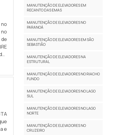
ima
MANUTENÇÃO DE ELEVADORES EM
rar
RECANTO DAS EMAS
CTA
MANUTENÇÃO DE ELEVADORES NO
 no
es;
PARANOÁ
e
 no
ia;
 de
ial
MANUTENÇÃO DE ELEVADORES EM SÃO
SEBASTIÃO
BRE
ços
dor
 de
MANUTENÇÃO DE ELEVADORES NA
ow-
do é
ESTRUTURAL
 de
ela
MANUTENÇÃO DE ELEVADORES NO RIACHO
dos
ando
ara
FUNDO
rçar
a à
ima
MANUTENÇÃO DE ELEVADORES NO LAGO
 NO
SUL
 de
 em
o a
vel
MANUTENÇÃO DE ELEVADORES NO LAGO
es e
CTA
NORTE
pre
ox e
que
 de
m o
MANUTENÇÃO DE ELEVADORES NO
a e
 de
que
CRUZEIRO