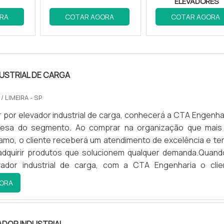
dores em Taguatinga envolve inspeções detalhadas e ajus
ELEVADORES
em perfeitas condições. Veja o
passo a passo da manuten
RA
COTAR AGORA
COTAR AGORA
oferecer a
melhor manutenção
em Taguatinga, com técni
USTRIAL DE CARGA
ado.
A
/ LIMEIRA - SP
por elevador industrial de carga, conhecerá a CTA Engenhar
esa do segmento. Ao comprar na organização que mais
 capacitados e atualizados com as últimas tecnologias
amo, o cliente receberá um atendimento de excelência e ter
 adquirir produtos que solucionem qualquer demanda.Quand
ador industrial de carga, com a CTA Engenharia o clie
assertividade e comprometimento com o resultado final.M
ORA
ADOR INDUSTRIAL DE CARGAA CTA Engenharia objetiva 
erimentado melhorias significativas na performance de s
produzir uma estrutura aos clientes com escritório de a
sos
projetos de embelezamento
.
nde são realizadas as atividades e equipamentos de últ