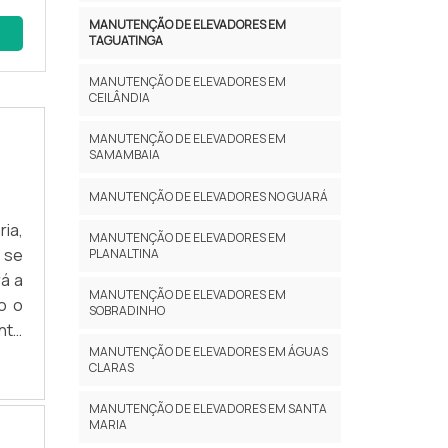
tes
ção
MANUTENÇÃO DE ELEVADORES EM
TAGUATINGA
MANUTENÇÃO DE ELEVADORES EM
CEILÂNDIA
MANUTENÇÃO DE ELEVADORES EM
cos
SAMAMBAIA
MANUTENÇÃO DE ELEVADORES NO GUARÁ
ia,
MANUTENÇÃO DE ELEVADORES EM
 se
PLANALTINA
 de
á a
MANUTENÇÃO DE ELEVADORES EM
o o
SOBRADINHO
nte
MANUTENÇÃO DE ELEVADORES EM ÁGUAS
AIS
CLARAS
sua
eus
lta
MANUTENÇÃO DE ELEVADORES EM SANTA
MARIA
ima