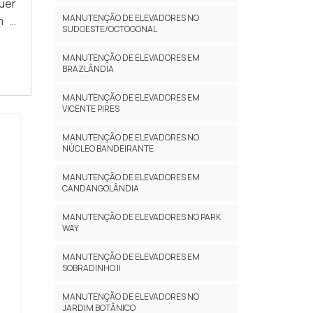
uer
não
ó é
MANUTENÇÃO DE ELEVADORES NO
m a
par
s e
SUDOESTE/OCTOGONAL
 de
ter
ido
AIS
ega
, o
MANUTENÇÃO DE ELEVADORES EM
BRAZLÂNDIA
ria
sas
lta
 com
 na
MANUTENÇÃO DE ELEVADORES EM
ara
m o
VICENTE PIRES
dor
ais;
MANUTENÇÃO DE ELEVADORES NO
uma
 NO
NÚCLEO BANDEIRANTE
 de
ica
es,
res
MANUTENÇÃO DE ELEVADORES EM
ira
CANDANGOLÂNDIA
 de
 em
uma
nde
ões
MANUTENÇÃO DE ELEVADORES NO PARK
WAY
zar
alta
io,
a no
MANUTENÇÃO DE ELEVADORES EM
esa
inar
SOBRADINHO II
esa
 de
MANUTENÇÃO DE ELEVADORES NO
 de
JARDIM BOTÂNICO