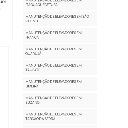
MANUTENÇÃO DE ELEVADORES EM
uer
não
ó é
ITAQUAQUECETUBA
m a
par
s e
 de
ter
ido
MANUTENÇÃO DE ELEVADORES EM SÃO
VICENTE
AIS
ega
, o
ria
sas
MANUTENÇÃO DE ELEVADORES EM
lta
 na
FRANCA
ara
m o
MANUTENÇÃO DE ELEVADORES EM
dor
ais;
GUARUJÁ
uma
 NO
 de
MANUTENÇÃO DE ELEVADORES EM
ica
TAUBATÉ
res
ira
 em
uma
MANUTENÇÃO DE ELEVADORES EM
LIMEIRA
nde
ões
zar
alta
MANUTENÇÃO DE ELEVADORES EM
io,
a no
SUZANO
esa
inar
MANUTENÇÃO DE ELEVADORES EM
esa
 de
TABOÃO DA SERRA
 de