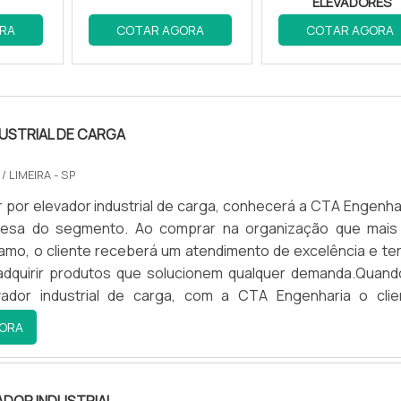
ELEVADORES
RA
COTAR AGORA
COTAR AGORA
viços personalizados de manutenção de elevadores em M
ores na manutenção 2026, com uma equipe altamente trein
USTRIAL DE CARGA
A
/ LIMEIRA - SP
por elevador industrial de carga, conhecerá a CTA Engenhar
nossa expertise. Um dos nossos clientes, um grande edif
esa do segmento. Ao comprar na organização que mais
 nas paradas de elevadores após a implementação de no
amo, o cliente receberá um atendimento de excelência e ter
 adquirir produtos que solucionem qualquer demanda.Quand
S
ador industrial de carga, com a CTA Engenharia o clie
assertividade e comprometimento com o resultado final.M
ORA
expectativas. O serviço é impecável e a equipe sempre e
ADOR INDUSTRIAL DE CARGAA CTA Engenharia objetiva 
inistrador de Condomínios.
produzir uma estrutura aos clientes com escritório de a
nde são realizadas as atividades e equipamentos de últ