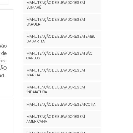
r a
MANUTENÇÃO DE ELEVADORES EM
SUMARÉ
 NO
 em
MANUTENÇÃO DE ELEVADORES EM
sas
BARUERI
rma
MANUTENÇÃO DE ELEVADORES EM EMBU
esa
DAS ARTES
são
por
 de
ia é
MANUTENÇÃO DE ELEVADORES EM SÃO
CARLOS
is;
 em
SÃO
s e
MANUTENÇÃO DE ELEVADORES EM
ado
MARÍLIA
e o
MANUTENÇÃO DE ELEVADORES EM
 de
INDAIATUBA
MANUTENÇÃO DE ELEVADORES EM COTIA
MANUTENÇÃO DE ELEVADORES EM
AMERICANA