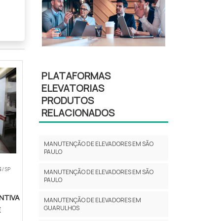
PLATAFORMAS
ELEVATORIAS
PRODUTOS
RELACIONADOS
ntir
amos
MANUTENÇÃO DE ELEVADORES EM SÃO
PAULO
U
S
/ SP
MANUTENÇÃO DE ELEVADORES EM SÃO
PAULO
igir
NTIVA
ores
MANUTENÇÃO DE ELEVADORES EM
GUARULHOS
E