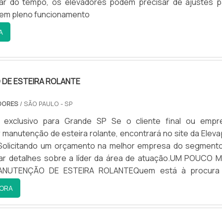
r do tempo, os elevadores podem precisar de ajustes p
em pleno funcionamento
A
DE ESTEIRA ROLANTE
DORES
/ SÃO PAULO - SP
 exclusivo para Grande SP Se o cliente final ou empr
 manutenção de esteira rolante, encontrará no site da Eleva
 Solicitando um orçamento na melhor empresa do segmento
har detalhes sobre a líder da área de atuação.UM POUCO M
NUTENÇÃO DE ESTEIRA ROLANTEQuem está à procura
e esteira rolante em uma empresa inovadora, descobre o s
ORA
 Elevadores. Com grande know-how focado em manutenç
 e instalação de elevadores e escadas rolantes, a compan
ue há de melhor em tecnologia ao cliente.Discorrendo ai