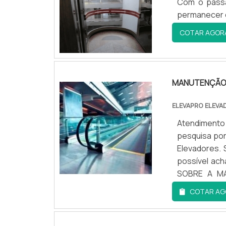
Com o passa
permanecer 
COTAR AGOR
MANUTENÇÃO 
ELEVAPRO ELEVA
Atendimento
pesquisa por
Elevadores.
possível ac
SOBRE A MA
manutenção d
COTAR AG
da Elevapro
modernização
oferece o q