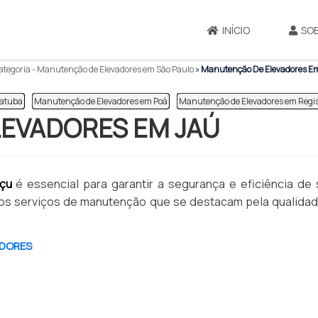
INÍCIO
SO
tegoria - Manutenção de Elevadores em São Paulo
»
Manutenção De Elevadores E
tatuba
Manutenção de Elevadores em Poá
Manutenção de Elevadores em Regis
EVADORES EM JAÚ
çu
é essencial para garantir a segurança e eficiência de
emos serviços de manutenção que se destacam pela qualida
ADORES