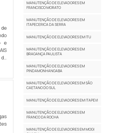
MANUTENÇÃO DE ELEVADORES EM
uma
FRANCISCO MORATO
ão,
MANUTENÇÃO DE ELEVADORES EM
que
ITAPECERICA DA SERRA
 de
tas
ndo
rea
MANUTENÇÃO DE ELEVADORES EM ITU
o e
der
MANUTENÇÃO DE ELEVADORES EM
AIS
res
BRAGANÇA PAULISTA
 de
de;
gue
 de
MANUTENÇÃO DE ELEVADORES EM
PINDAMONHANGABA
ão,
 NO
ção
ara
MANUTENÇÃO DE ELEVADORES EM SÃO
as,
São
CAETANO DO SUL
 na
das
MANUTENÇÃO DE ELEVADORES EM ITAPEVI
-se
is,
e e
ser
MANUTENÇÃO DE ELEVADORES EM
gas
m o
elo
FRANCO DA ROCHA
tes
mas
 as
MANUTENÇÃO DE ELEVADORES EM MOGI
 de
sso,