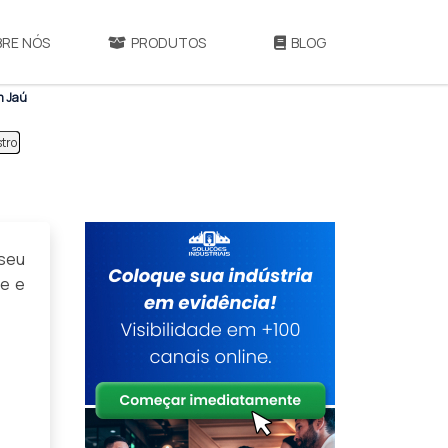
BRE NÓS
PRODUTOS
BLOG
m Jaú
tro
 seu
de e