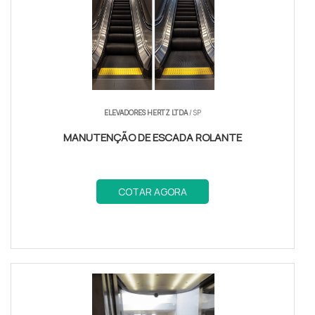
FAQ
Contato e Orçamento
BENEFÍCIOS DA MANUTENÇÃO
PROFISSIONAL
ELEVADORES HERTZ LTDA
/ SP
A manutenção de elevadores em Matão garante
MANUTENÇÃO DE ESCADA ROLANTE
não apenas a
segurança dos usuários
, mas também
a
longevidade dos equipamentos
. Com a
Elevadores Village, você tem a certeza de um
COTAR AGORA
serviço de qualidade, realizado por profissionais
qualificados.
SEGURANÇA E CONFIABILIDADE
Manter os elevadores em perfeito estado é crucial
para evitar acidentes e paradas indesejadas. A