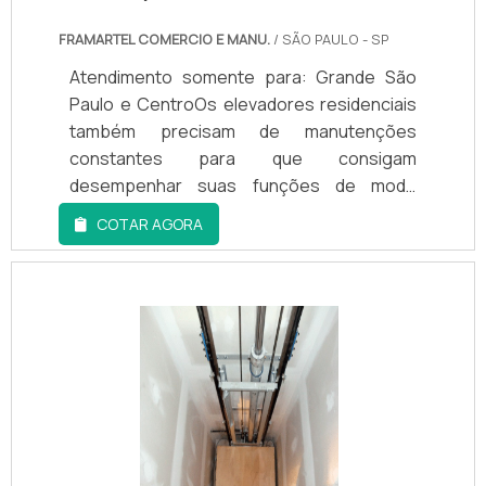
FRAMARTEL COMERCIO E MANU.
/ SÃO PAULO - SP
Atendimento somente para: Grande São
Paulo e CentroOs elevadores residenciais
também precisam de manutenções
constantes para que consigam
desempenhar suas funções de modo
correto. Um elevador que não passa por
COTAR AGORA
uma inspeção completa pode ter
problemas e, por consequência,
apresentar falhas que o façam parar de
funcionar enquanto pessoas o utilizam,
causando a insatisfação das pessoas que
o utilizam diariamente.EXISTEM DOIS TIPOS
DE MANUTENÇÃONo entanto, é importante
ressaltar que as manutenções o.