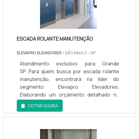
ESCADA ROLANTE MANUTENÇÃO
ELEVAPRO ELEVADORES
/ SÃO PAULO - SP
Atendimento exclusivo para Grande
SP Para quem busca por escada rolante
manutenção, encontrará na líder do
segmento Elevapro Elevadores.
Elaborando um orçamento detalhado na
empresa mais qualificada do mercado e
COTAR AGORA
encontrando a melhor em qualidade e custo
benefício.Quando a temática é escada
rolante manutenção, na Elevapro
Elevadores receberá excelente custo-