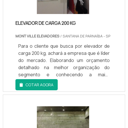
ELEVADOR DE CARGA 200 KG
MONT VILLE ELEVADORES
/ SANTANA DE PARNAÍBA - SP
Para o cliente que busca por elevador de
carga 200 kg, achará a empresa que é líder
do mercado. Elaborando um orçamento
detalhado na melhor organização do
segmento e conhecendo a maior
referência de qualidade da área de
COTAR AGORA
atuação.DIFERENCIAIS IMPORTANTES DE
ELEVADOR DE CARGA 200 KGQuem está à
procura de elevador de carga 200 kg em
uma empresa responsável, acha a Montville
Elevadores. A empresa trabalha com
reparo urgente de elevadores e elevador