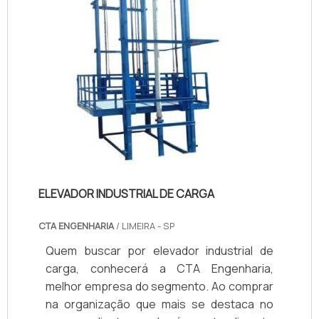
para atender a cada uma delas de forma eficaz.
CASES DE SUCESSO
Confira alguns dos nossos projetos de sucesso
em Matão:
Edifício Solar
: Reduzimos os custos de
manutenção em 30% com um plano de manutenção
preventiva.
Centro Comercial Matão
: Implementamos um
ELEVADOR INDUSTRIAL DE CARGA
sistema de modernização que melhorou a eficiência
CTA ENGENHARIA
/ LIMEIRA - SP
energética dos elevadores.
Quem buscar por elevador industrial de
DEPOIMENTOS DE CLIENTES
carga, conhecerá a CTA Engenharia,
melhor empresa do segmento. Ao comprar
"A Elevadores Village transformou a gestão dos
na organização que mais se destaca no
elevadores do nosso prédio. A segurança e