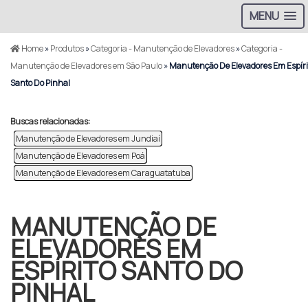
MENU
Home
»
Produtos
»
Categoria - Manutenção de Elevadores
»
Categoria -
Manutenção de Elevadores em São Paulo
»
Manutenção De Elevadores Em Espíri
Santo Do Pinhal
Buscas relacionadas:
Manutenção de Elevadores em Jundiaí
Manutenção de Elevadores em Poá
Manutenção de Elevadores em Caraguatatuba
MANUTENÇÃO DE
ELEVADORES EM
ESPÍRITO SANTO DO
PINHAL