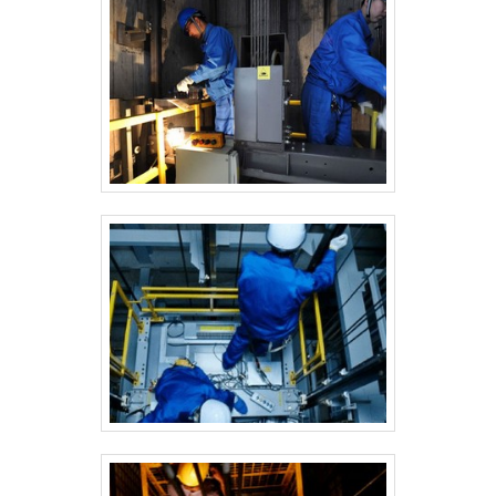
rolantes e manutenção e modernização de
equipamentos Atlas, Otis, Thyssen e
demais marcas.Isso se deve ao fato de a
empresa ser comprometida com os
serviços e inovadora, características
possíveis pelo fato de a empresa ter
escritório de alta qualidade onde são
realizadas as atividades e estrutura
suficiente para atender todas as
demandas. Tudo isso, somado a uma
equipe com colaboradores proativos e
funcionários eficientes, comprova sua
essência de trazer o melhor para todos os
clientes. Saiba mais informações
solicitando um orçamento sem
compromisso!.