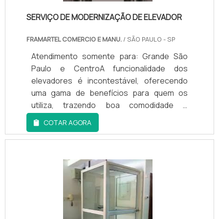
dispositivos de emergência. Caso sejam
identificadas falhas ou desgastes, são
SERVIÇO DE MODERNIZAÇÃO DE ELEVADOR
realizados os reparos necessários antes
FRAMARTEL COMERCIO E MANU.
/ SÃO PAULO - SP
que o problema se agrave e cause maiores
transtornos.
Atendimento somente para: Grande São
Paulo e CentroA funcionalidade dos
elevadores é incontestável, oferecendo
uma gama de benefícios para quem os
utiliza, trazendo boa comodidade e
agilidade para a locomoção de pessoas e
COTAR AGORA
também o transporte de carga, algo
bastante importante principalmente em
edificações com muitos pavimentos ou em
propriedades com formas de
acessibilidade para pessoas com
deficiência. GARANTIA DE MAIOR
FUNCIONALIDADE AOS
EQUIPAMENTOSAssim, por serem de vital