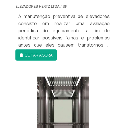
ELEVADORES HERTZ LTDA
/ SP
A manutenção preventiva de elevadores
consiste em realizar uma avaliação
periódica do equipamento, a fim de
identificar possíveis falhas e problemas
antes que eles causem transtornos e
interrupções no funcionamento. Essa
COTAR AGORA
técnica tem como objetivo principal manter
o elevador em bom estado e prolongar sua
vida útil, evitando gastos excessivos com
reparos e garantindo a segurança dos
usuários. A manutenção preventiva de
elevadores é realizada por uma equipe
especializada, que realiza inspeções
regulares no equipamento, verificando
desde o seu funcionamento até itens de
segurança, como cabos, freios e