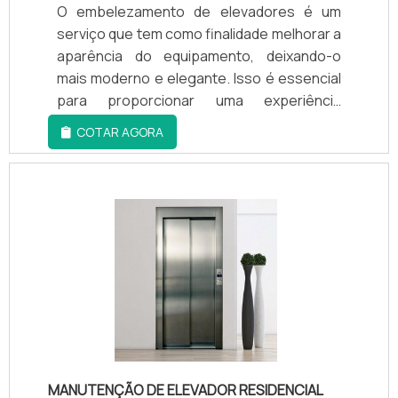
transtornos.
O embelezamento de elevadores é um
clientes com qualidade.
serviço que tem como finalidade melhorar a
aparência do equipamento, deixando-o
mais moderno e elegante. Isso é essencial
para proporcionar uma experiência
agradável aos usuários, pois além de
COTAR AGORA
garantir a funcionalidade do elevador, a
estética também é um fator importante.
MANUTENÇÃO DE ELEVADOR RESIDENCIAL