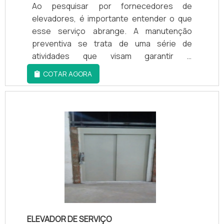
Ao pesquisar por fornecedores de
elevadores, é importante entender o que
esse serviço abrange. A manutenção
preventiva se trata de uma série de
atividades que visam garantir o
funcionamento adequado do equipamento
COTAR AGORA
e evitar problemas e acidentes. Essa
manutenção deve ser realizada
periodicamente para assegurar a
segurança e conforto dos usuários. Os
fornecedores de elevadores, como a
Elevadores Hertz, possuem equipes
especializadas e treinadas para realizar a
manutenção preventiva. Eles seguem um
cronograma de visitas ao local onde o
elevador está instalado, seguindo as
normas técnicas e de segurança
específicas. Durante as avaliações, os
ELEVADOR DE SERVIÇO