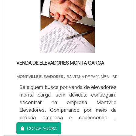
reparos e ajustes em suas peças e
componentes para que consigam mantê-
los funcionando de forma correta. Os
elevadores são equipamentos muito utiliz.
VENDA DE ELEVADORES MONTA CARGA
MONT VILLE ELEVADORES
/ SANTANA DE PARNAÍBA - SP
Se alguém busca por venda de elevadores
monta carga, sem dúvidas, conseguirá
encontrar na empresa Montville
Elevadores. Comparando por meio da
própria empresa e conhecendo a
sofisticação, qualidade e preço justo em
COTAR AGORA
um só lugar.MAIS INFORMAÇÕES SOBRE