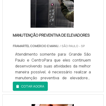
garantindo a tranquilidade dos usuários.
MANUTENÇÃO PREVENTIVA DE ELEVADORES
FRAMARTEL COMERCIO E MANU.
/ SÃO PAULO - SP
Atendimento somente para: Grande São
Paulo e CentroPara que eles continuem
desenvolvendo suas atividades da melhor
maneira possível, é necessário realizar a
manutenção preventiva de elevadores.
Essas possuem como principal objetivo a
COTAR AGORA
conservação dos equipamentos, fazendo
não somente a limpeza e higienização dos
mesmos, mas também realizando possíveis