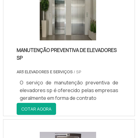
Elevadores Hertz, possuem equipes
especializadas e treinadas para realizar a
manutenção preventiva. Eles seguem um
cronograma de visitas ao local onde o
elevador está instalado, seguindo as
normas técnicas e de segurança
específicas. Durante as avaliações, os
MANUTENÇÃO PREVENTIVA DE ELEVADORES
técnicos verificam o funcionamento e a
SP
lubrificação dos componentes, a estrutura
AR3 ELEVADORES E SERVIÇOS
/ SP
e a segurança geral do equipamento.
O serviço de manutenção preventiva de
elevadores sp é oferecido pelas empresas
geralmente em forma de contrato
COTAR AGORA