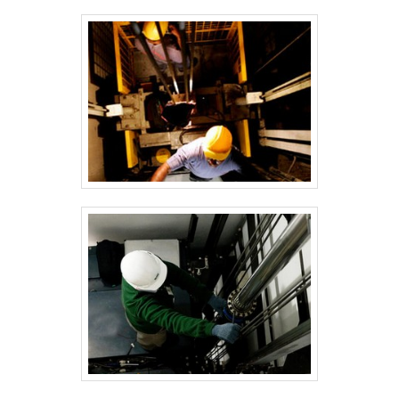
referência por ter: Soluções mais
modernas e funcionais para elevadores;
Técnicos experientes em todo o tipo de
manutenção de elevadores; Estrutura
suficiente para atender todas as
demandas.Ainda tratando-se de plataforma
hidráulica elevatória, na essência da
empresa, a mesma deve prezar pelos
produtos e serviços com ótima qualidade e
assertividade, pequenos detalhes, mas de
grande valia para saber a procedência e
seriedade da empresa.Tudo isso que já foi
explorado é a razão pela qual a Montville
Elevadores é uma empresa responsável
quando falamos de empresas do segmento
de fabricação, reforma e manutenção de
elevadores. O foco é entregar o que há de
melhor na atualidade para os