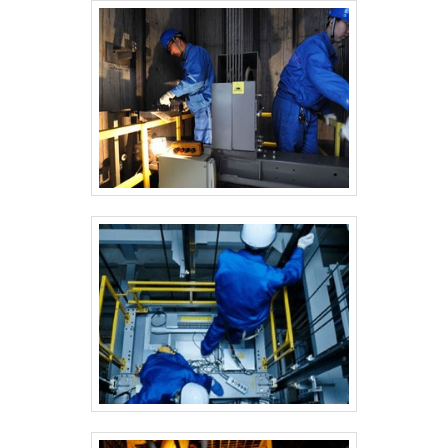
clientes.EFICIÊNCIA E QUALIDADE
COMPROVADASomente na Montville
Elevadores existe variedade e qualidade
quando o assunto for fabricação, reforma e
manutenção de elevadores. Líder em
qualidade, a empresa oferece uma
variedade de itens como reparo urgente de
elevadores e assistência técnica de
elevadores com ótima qualidade e
proteção.Apresentando produtos de alto
padrão, a empresa conta com profissionais
especializados e instalações modernas e
em bom estado, conquistando então a
confiança de todos. A Montville Elevadores
é uma empresa que tem sido preferência
no segmento pela seriedade e qualidade
que garante uma entrega de excelência de
ponta a ponta.