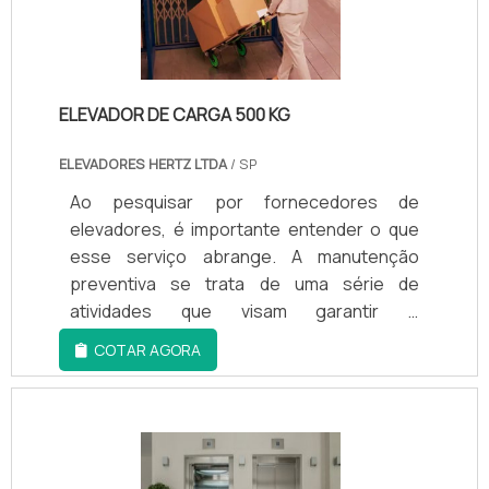
ELEVADOR DE CARGA 500 KG
ELEVADORES HERTZ LTDA
/ SP
Ao pesquisar por fornecedores de
elevadores, é importante entender o que
esse serviço abrange. A manutenção
preventiva se trata de uma série de
atividades que visam garantir o
funcionamento adequado do equipamento
COTAR AGORA
e evitar problemas e acidentes. Essa
manutenção deve ser realizada
periodicamente para assegurar a
segurança e conforto dos usuários. Os
fornecedores de elevadores, como a