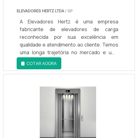
técnicos verificam o funcionamento e a
ELEVADORES HERTZ LTDA
/ SP
lubrificação dos componentes, a estrutura
e a segurança geral do equipamento.
A Elevadores Hertz é uma empresa
fabricante de elevadores de carga
reconhecida por sua excelência em
qualidade e atendimento ao cliente. Temos
uma longa trajetória no mercado e uma
carteira de clientes satisfeitos em todo o
COTAR AGORA
país. Nossos elevadores de carga são
fabricados com os melhores materiais e
tecnologias, garantindo a segurança e
eficiência em sua operação.