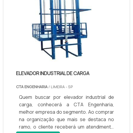
DEPOIMENTOS DE CLIENTES
Veja o que nossos clientes de Santo Antônio do
Descoberto têm a dizer sobre nossos serviços:
"A melhor manutenção de elevadores que já
contratamos! A equipe da Elevadores Village é
extremamente profissional." – João Silva
"Recomendo a Elevadores Village para todos que
buscam segurança e eficiência." – Maria Oliveira
ELEVADOR INDUSTRIAL DE CARGA
PERGUNTAS FREQUENTES
CTA ENGENHARIA
/ LIMEIRA - SP
O QUE É MANUTENÇÃO DE ELEVADORES
Quem buscar por elevador industrial de
EM SANTO ANTÔNIO DO DESCOBERTO?
carga, conhecerá a CTA Engenharia,
melhor empresa do segmento. Ao comprar
A manutenção de elevadores em Santo Antônio do
na organização que mais se destaca no
Descoberto envolve inspeções regulares e
ramo, o cliente receberá um atendimento
reparos para garantir a segurança e