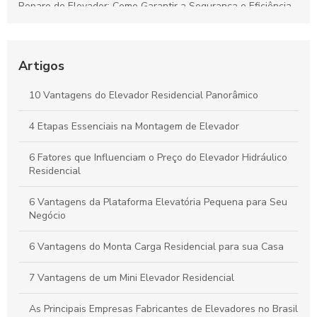
Reparo de Elevador: Como Garantir a Segurança e Eficiência
na Manutenção
As Principais Empresas Fabricantes de Elevadores no Brasil
Artigos
Empresas de Manutenção de Elevadores: Como Escolher a
Melhor para Seu Prédio
10 Vantagens do Elevador Residencial Panorâmico
Descubra as Melhores Empresas de Elevadores e Suas
4 Etapas Essenciais na Montagem de Elevador
Inovações
6 Fatores que Influenciam o Preço do Elevador Hidráulico
Residencial
6 Vantagens da Plataforma Elevatória Pequena para Seu
Negócio
6 Vantagens do Monta Carga Residencial para sua Casa
7 Vantagens de um Mini Elevador Residencial
As Principais Empresas Fabricantes de Elevadores no Brasil