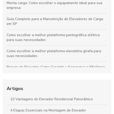
Monta carga: Como escolher o equipamento ideal para sua
empresa
Guia Completo para a Manutenção de Elevadores de Carga
em SP
Como escolher a melhor plataforma pantográfica elétrica
para suas necessidades
Como escolher a melhor plataforma elevatória girafa para
suas necessidades
Reparo de Elevador: Como Garantir a Segurança e Eficiência
na Manutenção
As Principais Empresas Fabricantes de Elevadores no Brasil
Artigos
Empresas de Manutenção de Elevadores: Como Escolher a
Melhor para Seu Prédio
10 Vantagens do Elevador Residencial Panorâmico
Descubra as Melhores Empresas de Elevadores e Suas
4 Etapas Essenciais na Montagem de Elevador