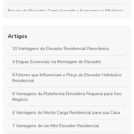
Reparo de Elevador: Como Garantir a Segurança e Eficiência
na Manutenção
As Principais Empresas Fabricantes de Elevadores no Brasil
Artigos
Empresas de Manutenção de Elevadores: Como Escolher a
Melhor para Seu Prédio
10 Vantagens do Elevador Residencial Panorâmico
Descubra as Melhores Empresas de Elevadores e Suas
4 Etapas Essenciais na Montagem de Elevador
Inovações
6 Fatores que Influenciam o Preço do Elevador Hidráulico
Residencial
6 Vantagens da Plataforma Elevatória Pequena para Seu
Negócio
6 Vantagens do Monta Carga Residencial para sua Casa
7 Vantagens de um Mini Elevador Residencial