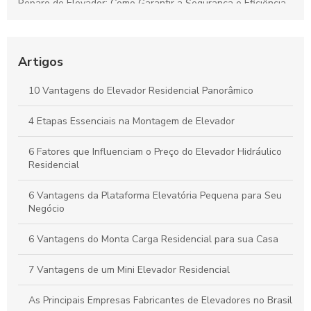
Reparo de Elevador: Como Garantir a Segurança e Eficiência
na Manutenção
As Principais Empresas Fabricantes de Elevadores no Brasil
Artigos
Empresas de Manutenção de Elevadores: Como Escolher a
Melhor para Seu Prédio
10 Vantagens do Elevador Residencial Panorâmico
Descubra as Melhores Empresas de Elevadores e Suas
4 Etapas Essenciais na Montagem de Elevador
Inovações
6 Fatores que Influenciam o Preço do Elevador Hidráulico
Residencial
6 Vantagens da Plataforma Elevatória Pequena para Seu
Negócio
6 Vantagens do Monta Carga Residencial para sua Casa
7 Vantagens de um Mini Elevador Residencial
As Principais Empresas Fabricantes de Elevadores no Brasil