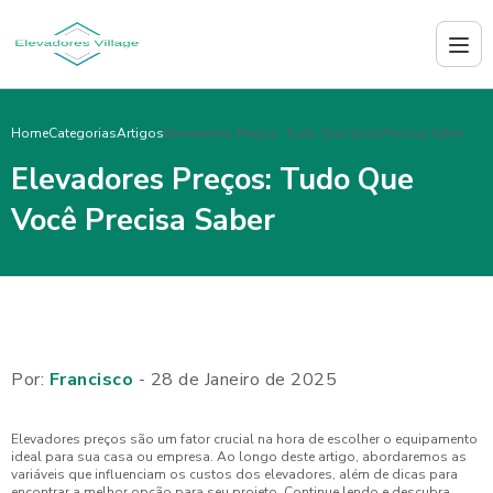
Home
Categorias
Artigos
Elevadores Preços: Tudo Que Você Precisa Saber
Elevadores Preços: Tudo Que
Você Precisa Saber
Por:
Francisco
- 28 de Janeiro de 2025
Elevadores preços são um fator crucial na hora de escolher o equipamento
ideal para sua casa ou empresa. Ao longo deste artigo, abordaremos as
variáveis que influenciam os custos dos elevadores, além de dicas para
encontrar a melhor opção para seu projeto. Continue lendo e descubra