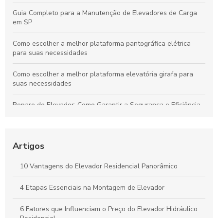
Guia Completo para a Manutenção de Elevadores de Carga
em SP
Como escolher a melhor plataforma pantográfica elétrica
para suas necessidades
Como escolher a melhor plataforma elevatória girafa para
suas necessidades
Reparo de Elevador: Como Garantir a Segurança e Eficiência
na Manutenção
As Principais Empresas Fabricantes de Elevadores no Brasil
Artigos
Empresas de Manutenção de Elevadores: Como Escolher a
Melhor para Seu Prédio
10 Vantagens do Elevador Residencial Panorâmico
Descubra as Melhores Empresas de Elevadores e Suas
4 Etapas Essenciais na Montagem de Elevador
Inovações
6 Fatores que Influenciam o Preço do Elevador Hidráulico