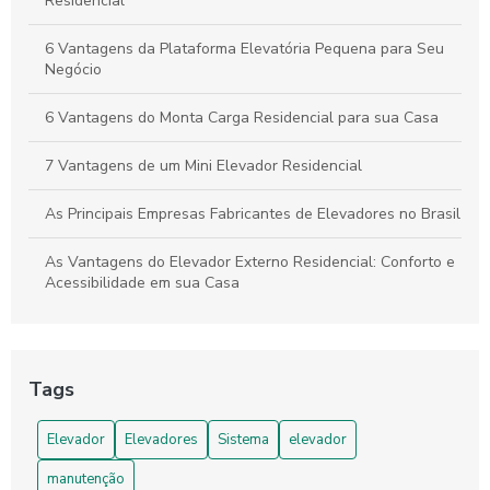
Residencial
6 Vantagens da Plataforma Elevatória Pequena para Seu
Negócio
6 Vantagens do Monta Carga Residencial para sua Casa
7 Vantagens de um Mini Elevador Residencial
As Principais Empresas Fabricantes de Elevadores no Brasil
As Vantagens do Elevador Externo Residencial: Conforto e
Acessibilidade em sua Casa
As Vantagens do Monta Carga para Restaurantes
As Vantagens do Monta Carga Residencial para sua Casa
Tags
Benefícios da Plataforma Elevatória Cadeirante
Elevador
Elevadores
Sistema
elevador
Como Determinar o Valor de Elevador Residencial para sua
manutenção