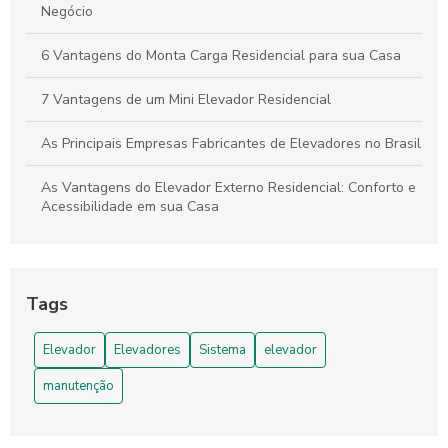
Negócio
6 Vantagens do Monta Carga Residencial para sua Casa
7 Vantagens de um Mini Elevador Residencial
As Principais Empresas Fabricantes de Elevadores no Brasil
As Vantagens do Elevador Externo Residencial: Conforto e
Acessibilidade em sua Casa
As Vantagens do Monta Carga para Restaurantes
As Vantagens do Monta Carga Residencial para sua Casa
Tags
Benefícios da Plataforma Elevatória Cadeirante
Elevador
Elevadores
Sistema
elevador
Como Determinar o Valor de Elevador Residencial para sua
manutenção
Casa
Como Escolher a Elevador Plataforma Elevatória Ideal para