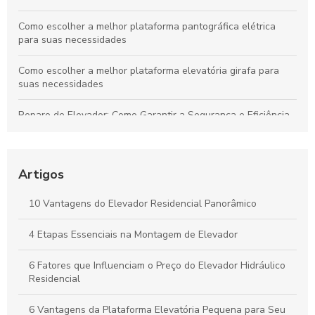
Como escolher a melhor plataforma pantográfica elétrica
para suas necessidades
Como escolher a melhor plataforma elevatória girafa para
suas necessidades
Reparo de Elevador: Como Garantir a Segurança e Eficiência
na Manutenção
As Principais Empresas Fabricantes de Elevadores no Brasil
Artigos
Empresas de Manutenção de Elevadores: Como Escolher a
Melhor para Seu Prédio
10 Vantagens do Elevador Residencial Panorâmico
Descubra as Melhores Empresas de Elevadores e Suas
4 Etapas Essenciais na Montagem de Elevador
Inovações
6 Fatores que Influenciam o Preço do Elevador Hidráulico
Residencial
6 Vantagens da Plataforma Elevatória Pequena para Seu